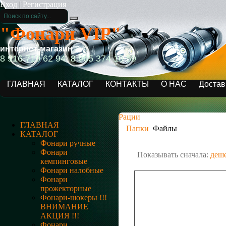
Вход
|
Регистрация
"Фонари VIP"
интернет-магазин
8 916 710 62 94, 8 965 374 16 59
ГЛАВНАЯ
КАТАЛОГ
КОНТАКТЫ
О НАС
Достав
Рации
ГЛАВНАЯ
Папки
Файлы
КАТАЛОГ
Фонари ручные
Фонари
Показывать сначала:
деш
кемпинговые
Фонари налобные
Фонари
прожекторные
Фонари-шокеры !!!
ВНИМАНИЕ
АКЦИЯ !!!
Фонари