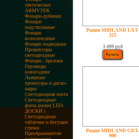
тактические
ARMYTEK
Фонари-дубинки
Фонари
подствольные
Рация MIDLAND LXT
Фонари
325
велосипедные
Фонари подводные
3 499 руб
Прожекторы
светодиодные
Фонари - брелоки
Гирлянды
новогодние
Лазерные
проекторы и диско-
шары
Светодиодная лента
Светодиодные
флеш доски( LED-
ДОСКИ )
Светодиодные
таблички и бегущие
строки
Рация MIDLAND GXT
Преобразователи
900
напряжения