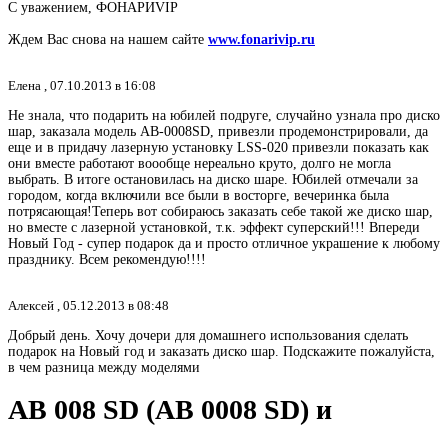
С уважением, ФОНАРИVIP
Ждем Вас снова на нашем сайте
www.fonarivip.ru
Елена ,
07.10.2013 в 16:08
Не знала, что подарить на юбилей подруге, случайно узнала про диско
шар, заказала модель AB-0008SD, привезли продемонстрировали, да
еще и в придачу лазерную установку LSS-020 привезли показать как
они вместе работают воообще нереально круто, долго не могла
выбрать. В итоге остановилась на диско шаре. Юбилей отмечали за
городом, когда включили все были в восторге, вечеринка была
потрясающая!Теперь вот собираюсь заказать себе такой же диско шар,
но вместе с лазерной установкой, т.к. эффект суперский!!! Впереди
Новый Год - супер подарок да и просто отличное украшение к любому
празднику. Всем рекомендую!!!!
Алексей ,
05.12.2013 в 08:48
Добрый день. Хочу дочери для домашнего использования сделать
подарок на Новый год и заказать диско шар. Подскажите пожалуйста,
в чем разница между моделями
AB 008 SD (AB 0008 SD) и