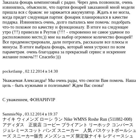
Заказала фонарь кемпинговый с радио. Через день позвонили, очень
извинялись, объяснили, что партия фонарей заказанной мной модели
пришла вся с браком: не заряжается аккумулятор. Ждать я не могла,
когда придет следующая партия: фонарик планировался в качестве
подарка. Извинялись очень, долго пытались мне помочь: подобрать
что-то похожее по качеству и функционалу. В итоге на следующее
утро (!!!) привезли в Реутов (!!!! - откровенно не самое удачное по
расположению место;)) мне на выбор огромное количество фонарей!
Все продемонстрировали, дали потрогать, рассказали все плюсы и
минусы. В итоге выбрала фонарь, который меня устроил по всем
параметрам. очень благодарна за прекрасный сервис и искреннее
желание помочь!!! Спасибо:)))
pocketlamp ,
02.12.2014 в 14:30
Уважаемая Александра! Мы очень рады, что смогли Вам помочь. Наша
цель - быть нужными и полезными! Ждем Вас снова!
С уважением, ФОНАРИVIP
SammieNip ,
03.12.2014 в 19:37
ナイキ ウィメンズ ローシ ラン Nike WMNS Roshe Run (511882-008)
アディダス 正規店 コービー ブライアント リーホック コンバース
ジェレミースコット バンズ スニーカー 人気 バスケットボールシュ
ーズ スニーカー販売 メンズシューズ 限定版ナイキ レディースシュ