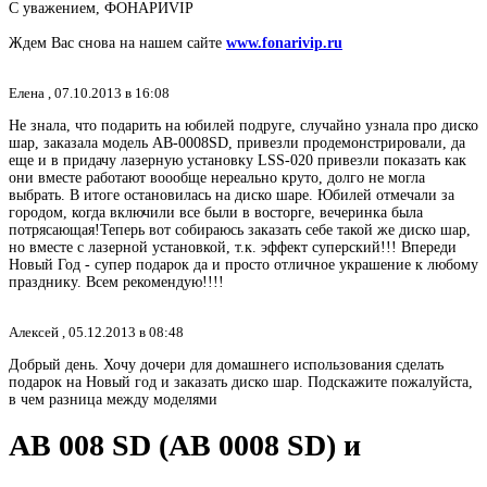
С уважением, ФОНАРИVIP
Ждем Вас снова на нашем сайте
www.fonarivip.ru
Елена ,
07.10.2013 в 16:08
Не знала, что подарить на юбилей подруге, случайно узнала про диско
шар, заказала модель AB-0008SD, привезли продемонстрировали, да
еще и в придачу лазерную установку LSS-020 привезли показать как
они вместе работают воообще нереально круто, долго не могла
выбрать. В итоге остановилась на диско шаре. Юбилей отмечали за
городом, когда включили все были в восторге, вечеринка была
потрясающая!Теперь вот собираюсь заказать себе такой же диско шар,
но вместе с лазерной установкой, т.к. эффект суперский!!! Впереди
Новый Год - супер подарок да и просто отличное украшение к любому
празднику. Всем рекомендую!!!!
Алексей ,
05.12.2013 в 08:48
Добрый день. Хочу дочери для домашнего использования сделать
подарок на Новый год и заказать диско шар. Подскажите пожалуйста,
в чем разница между моделями
AB 008 SD (AB 0008 SD) и