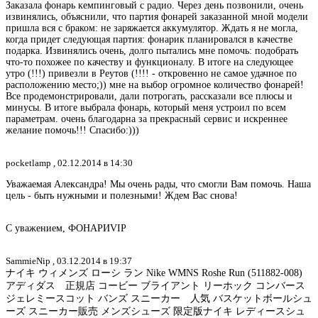
Заказала фонарь кемпинговый с радио. Через день позвонили, очень
извинялись, объяснили, что партия фонарей заказанной мной модели
пришла вся с браком: не заряжается аккумулятор. Ждать я не могла,
когда придет следующая партия: фонарик планировался в качестве
подарка. Извинялись очень, долго пытались мне помочь: подобрать
что-то похожее по качеству и функционалу. В итоге на следующее
утро (!!!) привезли в Реутов (!!!! - откровенно не самое удачное по
расположению место;)) мне на выбор огромное количество фонарей!
Все продемонстрировали, дали потрогать, рассказали все плюсы и
минусы. В итоге выбрала фонарь, который меня устроил по всем
параметрам. очень благодарна за прекрасный сервис и искреннее
желание помочь!!! Спасибо:)))
pocketlamp ,
02.12.2014 в 14:30
Уважаемая Александра! Мы очень рады, что смогли Вам помочь. Наша
цель - быть нужными и полезными! Ждем Вас снова!
С уважением, ФОНАРИVIP
SammieNip ,
03.12.2014 в 19:37
ナイキ ウィメンズ ローシ ラン Nike WMNS Roshe Run (511882-008)
アディダス 正規店 コービー ブライアント リーホック コンバース
ジェレミースコット バンズ スニーカー 人気 バスケットボールシュ
ーズ スニーカー販売 メンズシューズ 限定版ナイキ レディースシュ