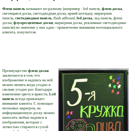
Флеш панель
называют по-разному (например : led панель,
флеш доска
,
светящаяся доска, светодиодная доска, яркий штендер, маркерна
я
панель,
светодиодная панель
, flash adboard,
led доска
, лед панель, флэш
доска,
флуоресцентные доски
, маркерная доска, рекламные светодиодные
панели) но значение у них одно - привлечение внимания потенциального
клиента, покупателя.
Преимущество
флеш доски
заключается в том, что
изображение и надпись на ней
можно менять когда угодно и
сколько угодно раз. Благодаря
изменению цвета и яркости,
Led
панель
всегда привлекает
внимание клиента. С помощью
неоновых маркеров, на
информационную доску можно
наносить любые надписи и
изображения, которые с
легкостью стираются сухой