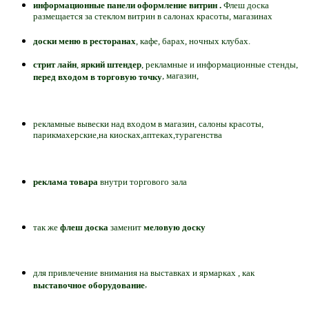
информационные панели
оформление витрин .
Флеш доска
размещается за стеклом витрин в салонах красоты, магазинах
доски меню в ресторанах
, кафе, барах, ночных клубах.
стрит лайн
,
яркий штендер
, рекламные и информационные стенды,
, магазин,
перед входом в торговую точку
рекламные вывески над входом в магазин, салоны красоты,
парикмахерские,на киосках,аптеках,турагенства
реклама товара
внутри торгового зала
так же
флеш доска
заменит
меловую доску
для привлечение внимания на выставках и ярмарках , как
,
выставочное оборудование