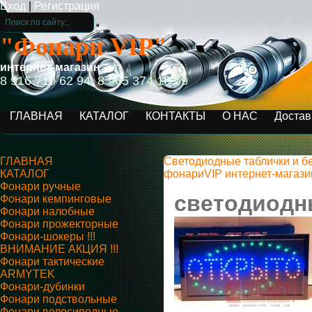
Вход
|
Регистрация
"Фонари VIP"
интернет-магазин
8 916 710 62 94, 8 965 374 16 59
ГЛАВНАЯ
КАТАЛОГ
КОНТАКТЫ
О НАС
Достав
ГЛАВНАЯ
Светодиодные таблички и б
КАТАЛОГ
фонариVIP интернет-магази
Фонари ручные
светодиодны
Фонари кемпинговые
Фонари налобные
Фонари прожекторные
Фонари-шокеры !!!
ВНИМАНИЕ АКЦИЯ !!!
Фонари тактические
ARMYTEK
Фонари-дубинки
Фонари подствольные
Фонари велосипедные