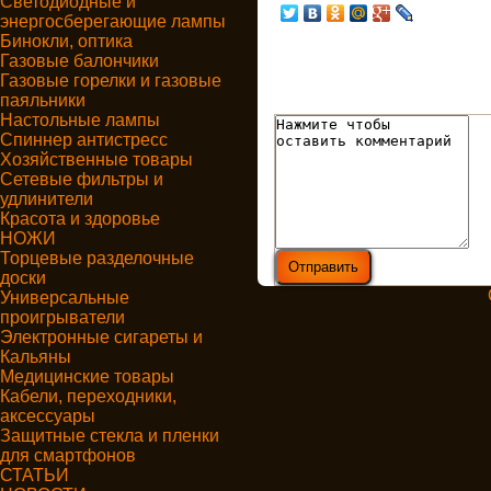
Светодиодные и
энергосберегающие лампы
Бинокли, оптика
Газовые балончики
Газовые горелки и газовые
паяльники
Настольные лампы
Спиннер антистресс
Хозяйственные товары
Сетевые фильтры и
удлинители
Красота и здоровье
НОЖИ
Торцевые разделочные
доски
Универсальные
проигрыватели
Электронные сигареты и
Кальяны
Медицинские товары
Кабели, переходники,
аксессуары
Защитные стекла и пленки
для смартфонов
СТАТЬИ