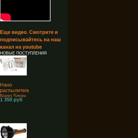
Еще видео. Смотрите и
подписывайтесь на наш
канал на youtube
НОВЫЕ ПОСТУПЛЕНИЯ
Нано
распылитель
Nano Spray
1 350 руб
Machine K5
для
дезинфекции
аккумуляторный