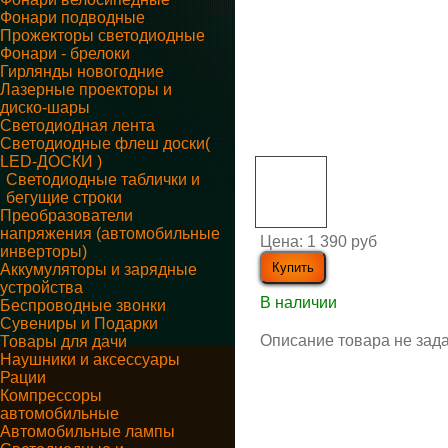
Фонари подводные
Прожекторы светодиодные
Фонари - брелоки
Гирлянды новогодние
Лазерные проекторы и
диско-шары
Светодиодная лента
Светодиодные флеш доски(
LED-ДОСКИ )
Светодиодные таблички и
бегущие строки
Преобразователи
напряжения (автомобильные
Цена:
1 390 руб
инверторы)
Аккумуляторы и зарядные
устройства
В наличии
Беспроводные звонки
Сувениры и Подарки
Описание товара не зад
Товары для дачи
Наушники и аксессуары
Рации
Компрессоры
автомобильные
Автомобильные лампы