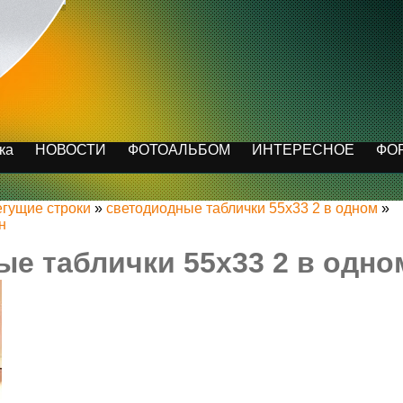
ка
НОВОСТИ
ФОТОАЛЬБОМ
ИНТЕРЕСНОЕ
ФО
егущие строки
»
светодиодные таблички 55х33 2 в одном
»
н
е таблички 55х33 2 в одно