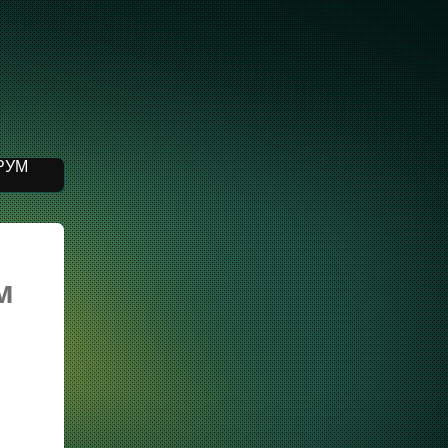
РУМ
м