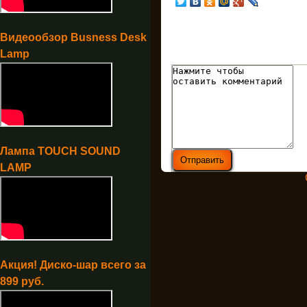
Видеообзор Busness Desk
Lamp
Лампа TOUCH SOUND
LAMP
Акция! Диско-шар всего за
899 руб.