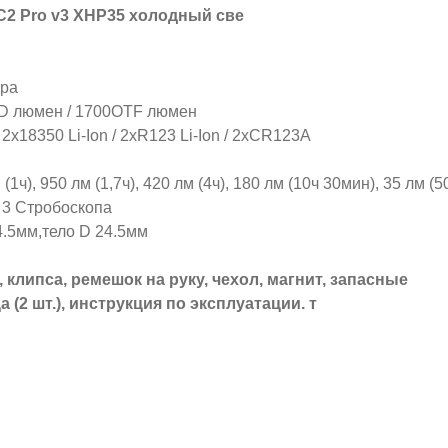
C2 Pro v3 XHP35 холодный све
тра
ED люмен / 1700OTF люмен
 2x18350 Li-Ion / 2xR123 Li-Ion / 2xCR123A
ч), 950 лм (1,7ч), 420 лм (4ч), 180 лм (10ч 30мин), 35 лм (50
), 3 Стробоскопа
4.5мм,тело D 24.5мм
клипса, ремешок на руку, чехол, магнит, запасные
(2 шт.), инструкция по эксплуатации. т