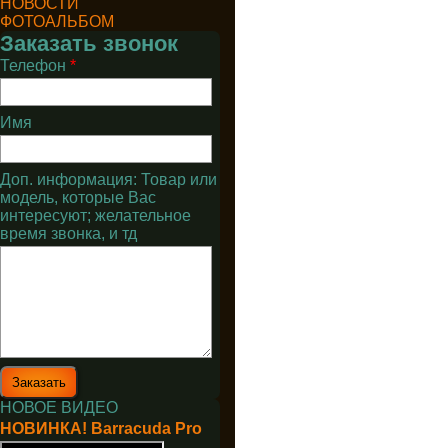
НОВОСТИ
ФОТОАЛЬБОМ
Заказать звонок
Телефон
*
Имя
Доп. информация: Товар или
модель, которые Вас
интересуют; желательное
время звонка, и тд
НОВОЕ ВИДЕО
НОВИНКА! Barracuda Pro