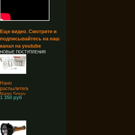
Еще видео. Смотрите и
подписывайтесь на наш
канал на youtube
НОВЫЕ ПОСТУПЛЕНИЯ
Нано
распылитель
Nano Spray
1 350 руб
Machine K5
для
дезинфекции
аккумуляторный