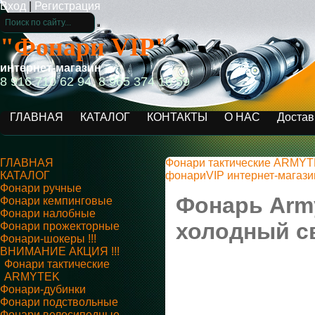
Вход
|
Регистрация
"Фонари VIP"
интернет-магазин
8 916 710 62 94, 8 965 374 16 59
ГЛАВНАЯ
КАТАЛОГ
КОНТАКТЫ
О НАС
Достав
ГЛАВНАЯ
Фонари тактические ARMY
КАТАЛОГ
фонариVIP интернет-магази
Фонари ручные
Фонарь Army
Фонари кемпинговые
Фонари налобные
холодный с
Фонари прожекторные
Фонари-шокеры !!!
ВНИМАНИЕ АКЦИЯ !!!
Фонари тактические
ARMYTEK
Фонари-дубинки
Фонари подствольные
Фонари велосипедные