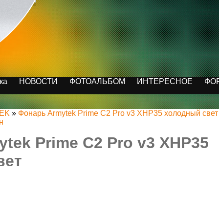
ка
НОВОСТИ
ФОТОАЛЬБОМ
ИНТЕРЕСНОЕ
ФО
TEK
»
Фонарь Armytek Prime C2 Pro v3 XHP35 холодный свет
н
tek Prime C2 Pro v3 XHP35
вет