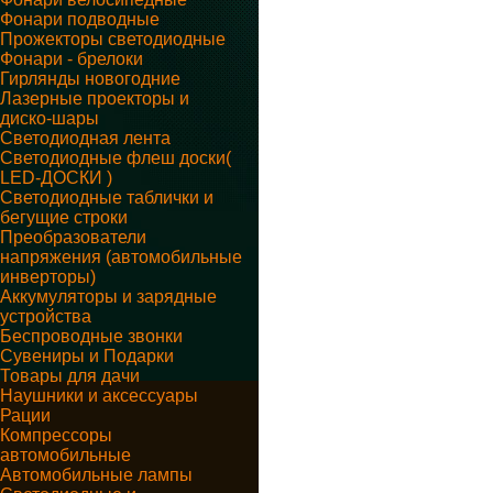
Фонари подводные
Прожекторы светодиодные
Фонари - брелоки
Гирлянды новогодние
Лазерные проекторы и
диско-шары
Светодиодная лента
Светодиодные флеш доски(
LED-ДОСКИ )
Светодиодные таблички и
бегущие строки
Преобразователи
напряжения (автомобильные
инверторы)
Аккумуляторы и зарядные
устройства
Беспроводные звонки
Сувениры и Подарки
Товары для дачи
Наушники и аксессуары
Рации
Компрессоры
автомобильные
Автомобильные лампы