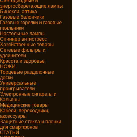
Светодиодные и
энергосберегающие лампы
Бинокли, оптика
Газовые балончики
Газовые горелки и газовые
паяльники
Настольные лампы
Спиннер антистресс
Хозяйственные товары
Сетевые фильтры и
удлинители
Красота и здоровье
НОЖИ
Торцевые разделочные
доски
Универсальные
проигрыватели
Электронные сигареты и
Кальяны
Медицинские товары
Кабели, переходники,
аксессуары
Защитные стекла и пленки
для смартфонов
СТАТЬИ