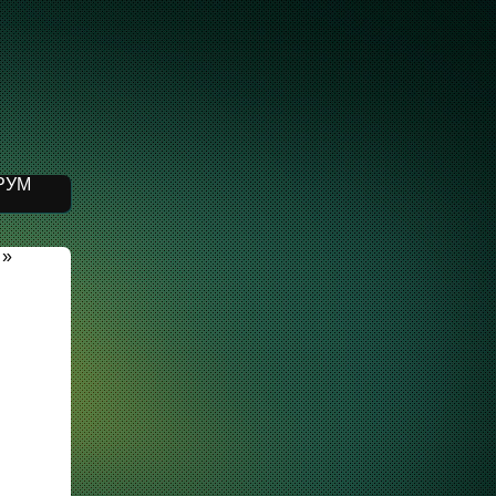
РУМ
»