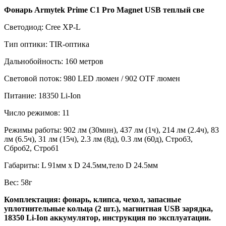
Фонарь Armytek Prime С1 Pro Magnet USB теплый све
Светодиод: Cree XP-L
Тип оптики: TIR-оптика
Дальнобойность: 160 метров
Световой поток: 980 LED люмен / 902 OTF люмен
Питание: 18350 Li-Ion
Число режимов: 11
Режимы работы: 902 лм (30мин), 437 лм (1ч), 214 лм (2.4ч), 83
лм (6.5ч), 31 лм (15ч), 2.3 лм (8д), 0.3 лм (60д), Строб3,
Сброб2, Строб1
Габариты: L 91мм x D 24.5мм,тело D 24.5мм
Вес: 58г
Комплектация: фонарь, клипса, чехол, запасные
уплотнительные кольца (2 шт.), магнитная USB зарядка,
18350 Li-Ion аккумулятор, инструкция по эксплуатации.