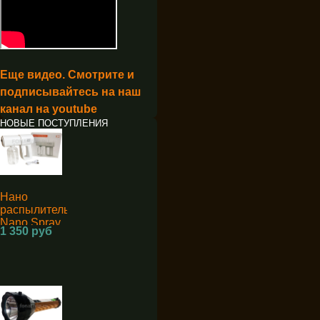
Еще видео. Смотрите и
подписывайтесь на наш
канал на youtube
НОВЫЕ ПОСТУПЛЕНИЯ
Нано
распылитель
Nano Spray
1 350 руб
Machine K5
для
дезинфекции
аккумуляторный