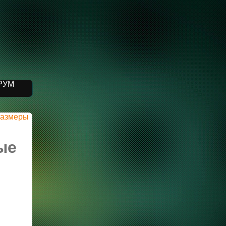
РУМ
 размеры
ые