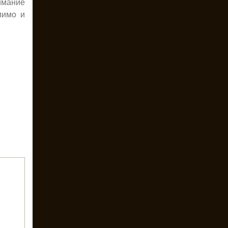
имание
мимо и