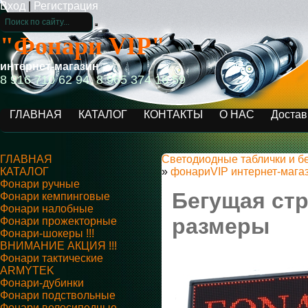
Вход
|
Регистрация
"Фонари VIP"
интернет-магазин
8 916 710 62 94, 8 965 374 16 59
ГЛАВНАЯ
КАТАЛОГ
КОНТАКТЫ
О НАС
Достав
ГЛАВНАЯ
Светодиодные таблички и б
КАТАЛОГ
»
фонариVIP интернет-мага
Фонари ручные
Бегущая стр
Фонари кемпинговые
Фонари налобные
размеры
Фонари прожекторные
Фонари-шокеры !!!
ВНИМАНИЕ АКЦИЯ !!!
Фонари тактические
ARMYTEK
Фонари-дубинки
Фонари подствольные
Фонари велосипедные