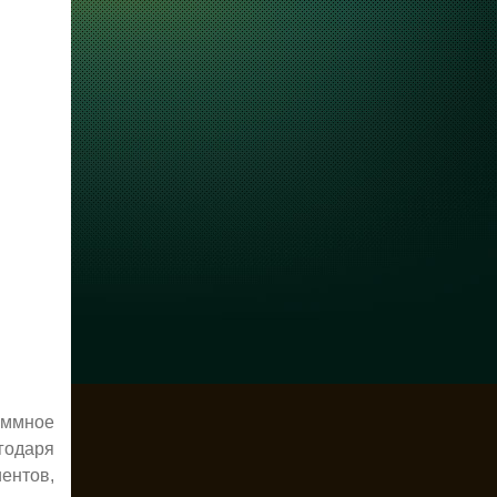
аммное
агодаря
ентов,