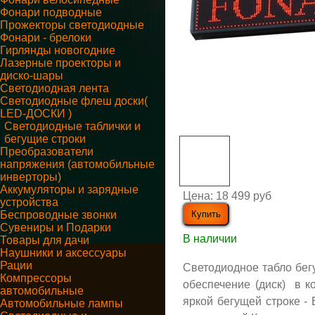
Фонари подводные
Прожекторы светодиодные
Фонари - брелоки
Гирлянды новогодние
Лазерные проекторы и
диско-шары
Светодиодная лента
Светодиодные флеш доски(
LED-ДОСКИ )
Светодиодные таблички и
бегущие строки
Преобразователи
напряжения (автомобильные
инверторы)
Аккумуляторы и зарядные
Цена:
18 499 руб
устройства
Беспроводные звонки
Сувениры и Подарки
В наличии
Товары для дачи
Наушники и аксессуары
Рации
Светодиодное табло бег
Компрессоры
обеспечение (диск) в ко
автомобильные
яркой бегущей строке -
Автомобильные лампы