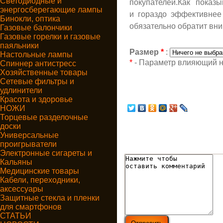
Светодиодные и
покупателей.Как показ
энергосберегающие лампы
и гораздо эффективнее
Бинокли, оптика
обязательно обратит вн
Газовые балончики
Газовые горелки и газовые
паяльники
Размер
*
:
Настольные лампы
*
- Параметр влияющий н
Спиннер антистресс
Хозяйственные товары
Сетевые фильтры и
удлинители
Красота и здоровье
НОЖИ
Торцевые разделочные
доски
Универсальные
проигрыватели
Электронные сигареты и
Кальяны
Медицинские товары
Кабели, переходники,
аксессуары
Защитные стекла и пленки
для смартфонов
СТАТЬИ