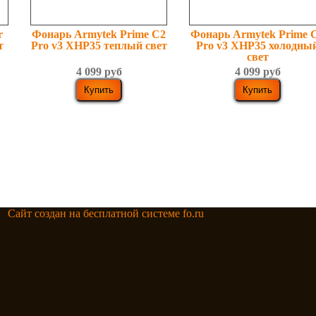
r
Фонарь Armytek Prime C2
Фонарь Armytek Prime 
т
Pro v3 XHP35 теплый свет
Pro v3 XHP35 холодны
свет
4 099 руб
4 099 руб
Сайт создан на бесплатной системе fo.ru