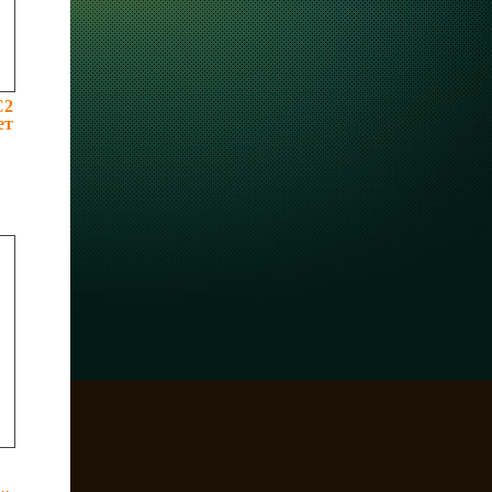
С2
ет