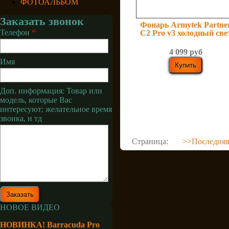
ФОТОАЛЬБОМ
Заказать звонок
Фонарь Armytek Partne
Телефон
*
C2 Pro v3 холодный све
4 099 руб
Имя
Доп. информация: Товар или
модель, которые Вас
интересуют; желательное время
звонка, и тд
Страница:
>>
Последняя
НОВОЕ ВИДЕО
НОВИНКА! Barracuda Pro