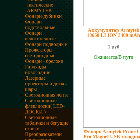
тактические
ARMYTEK
Фонари-дубинки
Фонари
подствольные
Аккумулятор Armytek
Фонари
18650 LI-ION 3400 mA
велосипедные
Фонари подводные
1 руб
Прожекторы
светодиодные
Ожидается/В пути
Фонари - брелоки
Гирлянды
новогодние
Лазерные
проекторы и диско-
шары
Светодиодная лента
Светодиодные
флеш доски( LED-
ДОСКИ )
Светодиодные
таблички и бегущие
строки
Фонарь Armytek Prime 
Преобразователи
Pro Magnet USB холодн
напряжения