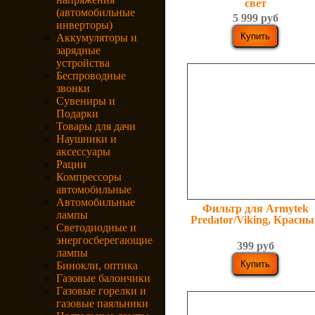
свет
(автомобильные
5 999 руб
инверторы)
Аккумуляторы и
зарядные
устройства
Беспроводные
звонки
Сувениры и
Подарки
Товары для дачи
Наушники и
аксессуары
Рации
Компрессоры
автомобильные
Автомобильные
Фильтр для Armytek
лампы
Predator/Viking, Красн
Светодиодные и
энергосберегающие
399 руб
лампы
Бинокли, оптика
Газовые балончики
Газовые горелки и
газовые паяльники