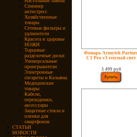
Настольные лампы
Спиннер
антистресс
Хозяйственные
товары
Сетевые фильтры и
удлинители
Красота и здоровье
НОЖИ
Торцевые
Фонарь Armytek Partne
разделочные доски
C1 Pro v3 теплый свет
Универсальные
проигрыватели
3 499 руб
Электронные
сигареты и Кальяны
Медицинские
товары
Кабели,
переходники,
аксессуары
Защитные стекла и
пленки для
смартфонов
СТАТЬИ
НОВОСТИ