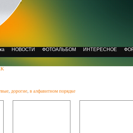
ка
НОВОСТИ
ФОТОАЛЬБОМ
ИНТЕРЕСНОЕ
ФО
EK
евые
,
дорогие
,
в алфавитном порядке