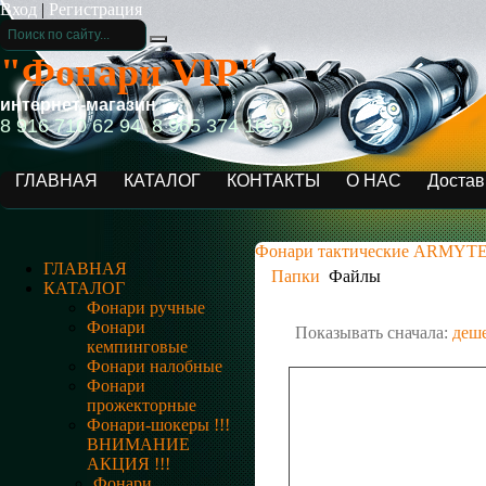
Вход
|
Регистрация
"Фонари VIP"
интернет-магазин
8 916 710 62 94, 8 965 374 16 59
ГЛАВНАЯ
КАТАЛОГ
КОНТАКТЫ
О НАС
Достав
Фонари тактические ARMYT
ГЛАВНАЯ
Папки
Файлы
КАТАЛОГ
Фонари ручные
Фонари
Показывать сначала:
деш
кемпинговые
Фонари налобные
Фонари
прожекторные
Фонари-шокеры !!!
ВНИМАНИЕ
АКЦИЯ !!!
Фонари