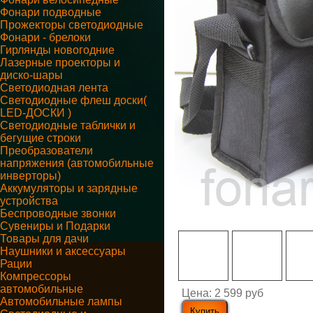
Фонари подводные
Прожекторы светодиодные
Фонари - брелоки
Гирлянды новогодние
Лазерные проекторы и
диско-шары
Светодиодная лента
Светодиодные флеш доски(
LED-ДОСКИ )
Светодиодные таблички и
бегущие строки
Преобразователи
напряжения (автомобильные
инверторы)
Аккумуляторы и зарядные
устройства
Беспроводные звонки
Сувениры и Подарки
Товары для дачи
Наушники и аксессуары
Рации
Компрессоры
автомобильные
Цена:
2 599 руб
Автомобильные лампы