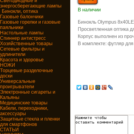
Светодиодные и
энергосберегающие лампы
В наличии
Бинокли, оптика
Газовые балончики
Газовые горелки и газовые
Бинокль Olympus 8x40LE
паяльники
Просветленная оптика д
Настольные лампы
Корпус выполнен из про
Спиннер антистресс
Хозяйственные товары
В комплекте: футляр для
Сетевые фильтры и
удлинители
Красота и здоровье
НОЖИ
Торцевые разделочные
доски
Универсальные
проигрыватели
Электронные сигареты и
Кальяны
Медицинские товары
Кабели, переходники,
аксессуары
Защитные стекла и пленки
для смартфонов
СТАТЬИ