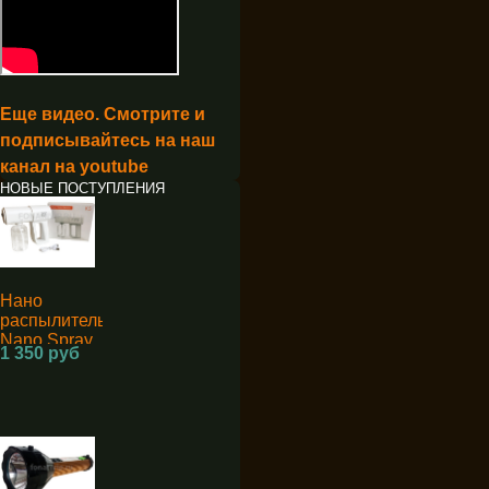
Еще видео. Смотрите и
подписывайтесь на наш
канал на youtube
НОВЫЕ ПОСТУПЛЕНИЯ
Нано
распылитель
Nano Spray
1 350 руб
Machine K5
для
дезинфекции
аккумуляторный