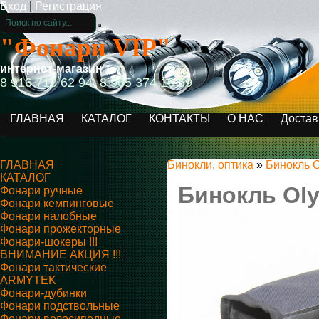
Вход
|
Регистрация
"Фонари VIP"
интернет-магазин
8 916 710 62 94, 8 965 374 16 59
ГЛАВНАЯ
КАТАЛОГ
КОНТАКТЫ
О НАС
Достав
ГЛАВНАЯ
Бинокли, оптика
»
Бинокль 
КАТАЛОГ
Бинокль Ol
Фонари ручные
Фонари кемпинговые
Фонари налобные
Фонари прожекторные
Фонари-шокеры !!!
ВНИМАНИЕ АКЦИЯ !!!
Фонари тактические
ARMYTEK
Фонари-дубинки
Фонари подствольные
Фонари велосипедные