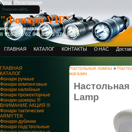
Вход
|
Регистрация
"Фонари VIP"
интернет-магазин
8 916 710 62 94, 8 965 374 16 59
ГЛАВНАЯ
КАТАЛОГ
КОНТАКТЫ
О НАС
Достав
ГЛАВНАЯ
Настольные лампы
»
Насто
КАТАЛОГ
магазин
Фонари ручные
Настольная
Фонари кемпинговые
Фонари налобные
Lamp
Фонари прожекторные
Фонари-шокеры !!!
ВНИМАНИЕ АКЦИЯ !!!
Фонари тактические
ARMYTEK
Фонари-дубинки
Фонари подствольные
Фонари велосипедные