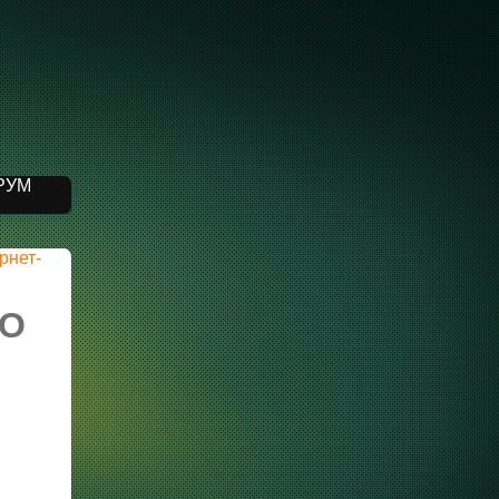
РУМ
рнет-
YO