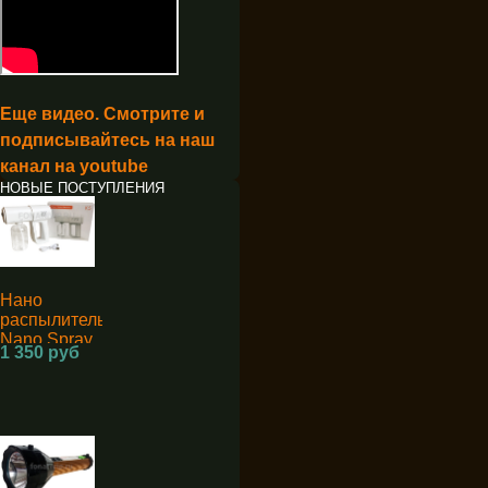
Еще видео. Смотрите и
подписывайтесь на наш
канал на youtube
НОВЫЕ ПОСТУПЛЕНИЯ
Нано
распылитель
Nano Spray
1 350 руб
Machine K5
для
дезинфекции
аккумуляторный