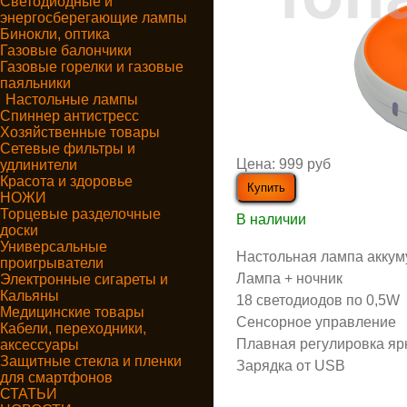
Светодиодные и
энергосберегающие лампы
Бинокли, оптика
Газовые балончики
Газовые горелки и газовые
паяльники
Настольные лампы
Спиннер антистресс
Хозяйственные товары
Сетевые фильтры и
Цена:
999 руб
удлинители
Красота и здоровье
НОЖИ
Торцевые разделочные
В наличии
доски
Универсальные
Настольная лампа акку
проигрыватели
Лампа + ночник
Электронные сигареты и
Кальяны
18 светодиодов по 0,5W
Медицинские товары
Сенсорное управление
Кабели, переходники,
Плавная регулировка яр
аксессуары
Защитные стекла и пленки
Зарядка от USB
для смартфонов
СТАТЬИ