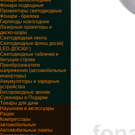
Фонари подводные
Прожекторы светодиодные
Фонари - брелоки
Гирлянды новогодние
Лазерные проекторы и
диско-шары
Светодиодная лента
Светодиодные флеш доски(
LED-ДОСКИ )
Светодиодные таблички и
бегущие строки
Преобразователи
напряжения (автомобильные
инверторы)
Аккумуляторы и зарядные
устройства
Беспроводные звонки
Сувениры и Подарки
Товары для дачи
Наушники и аксессуары
Рации
Компрессоры
автомобильные
Автомобильные лампы