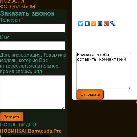
НОВОСТИ
ФОТОАЛЬБОМ
Заказать звонок
Телефон
*
Имя
Доп. информация: Товар или
модель, которые Вас
интересуют; желательное
время звонка, и тд
НОВОЕ ВИДЕО
НОВИНКА! Barracuda Pro