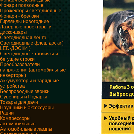
Фонари подводные
Прожекторы светодиодные
Фонари - брелоки
Гирлянды новогодние
Лазерные проекторы и
диско-шары
Светодиодная лента
Светодиодные флеш доски(
LED-ДОСКИ )
Светодиодные таблички и
бегущие строки
Преобразователи
напряжения (автомобильные
инверторы)
Аккумуляторы и зарядные
устройства
Беспроводные звонки
Сувениры и Подарки
Товары для дачи
Наушники и аксессуары
Рации
Компрессоры
автомобильные
Автомобильные лампы