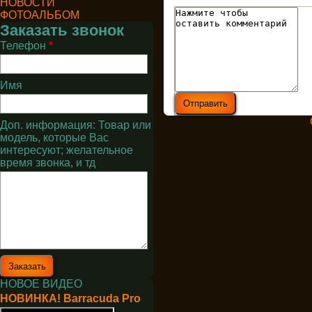
НОВОСТИ
ФОТОАЛЬБОМ
Заказать звонок
Телефон
*
Имя
Доп. информация: Товар или
модель, которые Вас
интересуют; желательное
время звонка, и тд
НОВОЕ ВИДЕО
НОВИНКА! Barracuda Pro