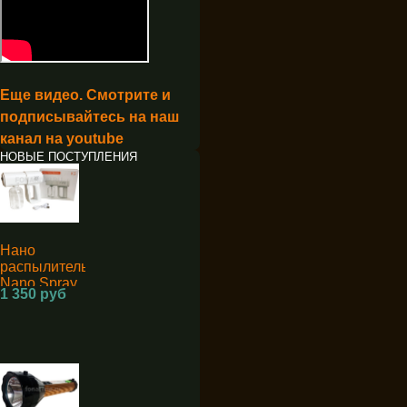
Еще видео. Смотрите и
подписывайтесь на наш
канал на youtube
НОВЫЕ ПОСТУПЛЕНИЯ
Нано
распылитель
Nano Spray
1 350 руб
Machine K5
для
дезинфекции
аккумуляторный