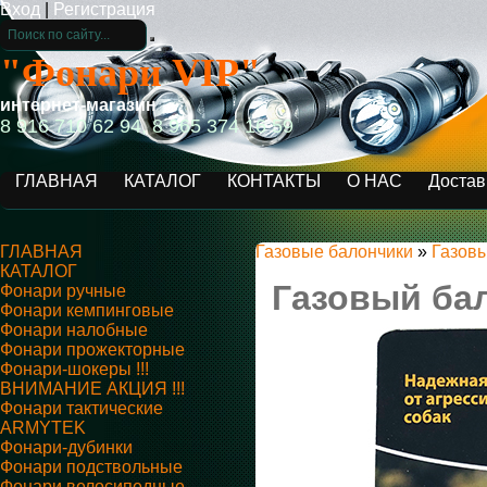
Вход
|
Регистрация
"Фонари VIP"
интернет-магазин
8 916 710 62 94, 8 965 374 16 59
ГЛАВНАЯ
КАТАЛОГ
КОНТАКТЫ
О НАС
Достав
ГЛАВНАЯ
Газовые балончики
»
Газовы
КАТАЛОГ
Газовый ба
Фонари ручные
Фонари кемпинговые
Фонари налобные
Фонари прожекторные
Фонари-шокеры !!!
ВНИМАНИЕ АКЦИЯ !!!
Фонари тактические
ARMYTEK
Фонари-дубинки
Фонари подствольные
Фонари велосипедные