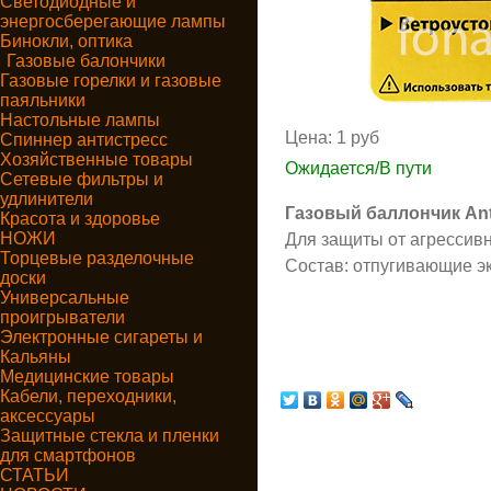
Светодиодные и
энергосберегающие лампы
Бинокли, оптика
Газовые балончики
Газовые горелки и газовые
паяльники
Настольные лампы
Цена:
1 руб
Спиннер антистресс
Хозяйственные товары
Ожидается/В пути
Сетевые фильтры и
удлинители
Газовый баллончик An
Красота и здоровье
НОЖИ
Для защиты от агрессивн
Торцевые разделочные
Состав: отпугивающие эк
доски
Универсальные
проигрыватели
Электронные сигареты и
Кальяны
Медицинские товары
Кабели, переходники,
аксессуары
Защитные стекла и пленки
для смартфонов
СТАТЬИ