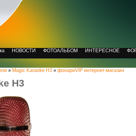
ка
НОВОСТИ
ФОТОАЛЬБОМ
ИНТЕРЕСНОЕ
ФО
ели
»
Magic Karaoke H3
»
фонариVIP интернет-магазин
ke H3