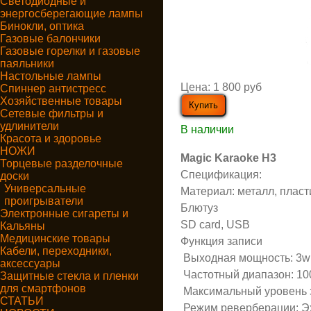
Светодиодные и
энергосберегающие лампы
Бинокли, оптика
Газовые балончики
Газовые горелки и газовые
паяльники
Настольные лампы
Цена:
1 800 руб
Спиннер антистресс
Хозяйственные товары
Сетевые фильтры и
удлинители
В наличии
Красота и здоровье
НОЖИ
Magic Karaoke H3
Торцевые разделочные
Спецификация:
доски
Универсальные
Материал: металл, пласт
проигрыватели
Блютуз
Электронные сигареты и
SD card, USB
Кальяны
Медицинские товары
Функция записи
Кабели, переходники,
Выходная мощность: 3w
аксессуары
Частотный диапазон: 10
Защитные стекла и пленки
для смартфонов
Максимальный уровень з
СТАТЬИ
Режим реверберации: Эх