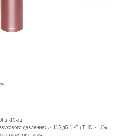
ик
0Гц~10кгц
вукового давления: ＞ 115 дБ 1 кГц THD ＜ 1%
о отражение звука