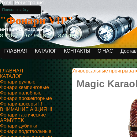
Вход
|
Регистрация
"Фонари VIP"
интернет-магазин
8 916 710 62 94, 8 965 374 16 59
ГЛАВНАЯ
КАТАЛОГ
КОНТАКТЫ
О НАС
Достав
ГЛАВНАЯ
Универсальные проигрыват
КАТАЛОГ
Magic Karao
Фонари ручные
Фонари кемпинговые
Фонари налобные
Фонари прожекторные
Фонари-шокеры !!!
ВНИМАНИЕ АКЦИЯ !!!
Фонари тактические
ARMYTEK
Фонари-дубинки
Фонари подствольные
Фонари велосипедные