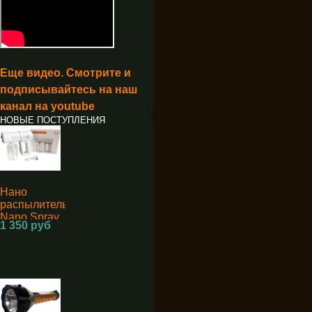
Еще видео. Смотрите и
подписывайтесь на наш
канал на youtube
НОВЫЕ ПОСТУПЛЕНИЯ
Нано
распылитель
Nano Spray
1 350 руб
Machine K5
для
дезинфекции
аккумуляторный