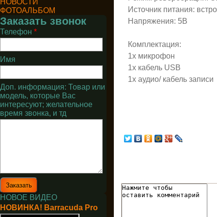
НОВОСТИ
Источник питания: встр
ФОТОАЛЬБОМ
Заказать звонок
Напряжения: 5В
Телефон
*
Комплектация:
1x микрофон
Имя
1x кабель USB
1x аудио/ кабель записи
Доп. информация: Товар или
модель, которые Вас
интересуют; желательное
время звонка, и тд
НОВОЕ ВИДЕО
НОВИНКА! Barracuda Pro