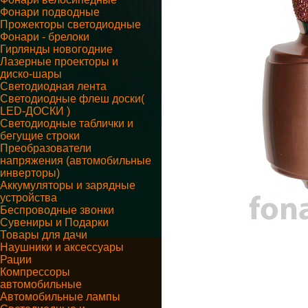
Фонари подводные
Прожекторы светодиодные
Фонари - брелоки
Гирлянды новогодние
Лазерные проекторы и
диско-шары
Светодиодная лента
Светодиодные флеш доски(
LED-ДОСКИ )
Светодиодные таблички и
бегущие строки
Преобразователи
напряжения (автомобильные
инверторы)
Аккумуляторы и зарядные
устройства
Беспроводные звонки
Сувениры и Подарки
Товары для дачи
Наушники и аксессуары
Рации
Компрессоры
автомобильные
Автомобильные лампы