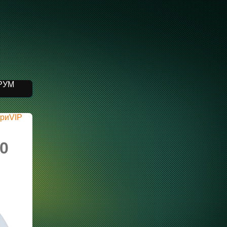
РУМ
риVIP
0