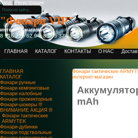
Вход
|
Регистрация
"Фонари VIP"
интернет-магазин
8 916 710 62 94, 8 965 374 16 59
ГЛАВНАЯ
КАТАЛОГ
КОНТАКТЫ
О НАС
Достав
ГЛАВНАЯ
Фонари тактические ARMY
КАТАЛОГ
интернет-магазин
Фонари ручные
Аккумулятор
Фонари кемпинговые
Фонари налобные
mAh
Фонари прожекторные
Фонари-шокеры !!!
ВНИМАНИЕ АКЦИЯ !!!
Фонари тактические
ARMYTEK
Фонари-дубинки
Фонари подствольные
Фонари велосипедные