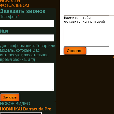
НОВОСТИ
ФОТОАЛЬБОМ
Заказать звонок
Телефон
*
Имя
Доп. информация: Товар или
модель, которые Вас
интересуют; желательное
время звонка, и тд
НОВОЕ ВИДЕО
НОВИНКА! Barracuda Pro