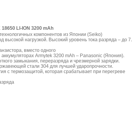
18650 LI-ION 3200 mAh
технологичных компонентов из Японии (Seiko)
д высокой нагрузкой. Высокий уровень тока разряда – до 7
анзистора, вместо одного
 аккумуляторах Armytek 3200 mAh – Panasonic (Япония).
откого замыкания, переразряда и чрезмерной зарядки.
ржавеющей стали 304 для лучшей ударопрочности.
ия с термозащитой, которая срабатывает при перегреве
разряда