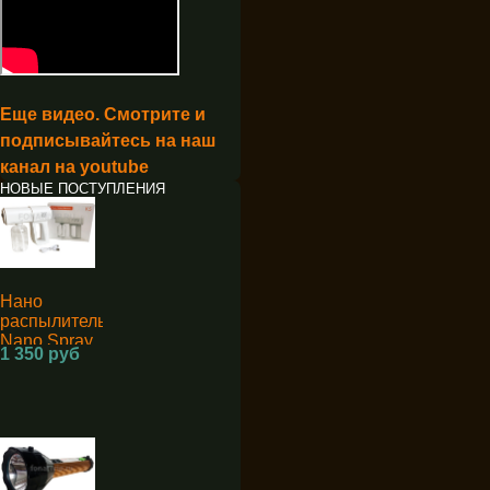
Еще видео. Смотрите и
подписывайтесь на наш
канал на youtube
НОВЫЕ ПОСТУПЛЕНИЯ
Нано
распылитель
Nano Spray
1 350 руб
Machine K5
для
дезинфекции
аккумуляторный