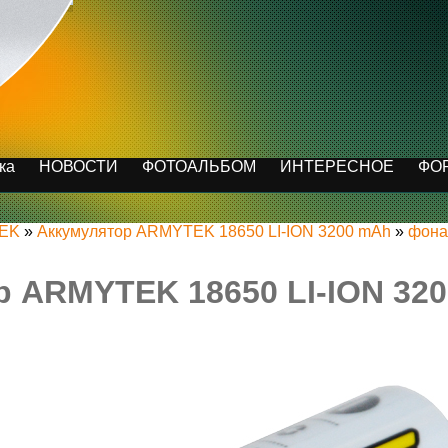
ка
НОВОСТИ
ФОТОАЛЬБОМ
ИНТЕРЕСНОЕ
ФО
TEK
»
Аккумулятор ARMYTEK 18650 LI-ION 3200 mAh
»
фона
 ARMYTEK 18650 LI-ION 320