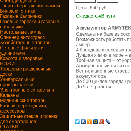
Светодиодные и
энергосберегающие лампы
Цена:
650 руб
Бинокли, оптика
Ожидается/В пути
Газовые балончики
Газовые горелки и газовые
паяльники
Аккумулятор ARMYTEK 
Настольные лампы
Сделаны на базе высоко
Спиннер антистресс
Возможность работать по
Хозяйственные товары
ампер.
Сетевые фильтры и
4 брендовых полевых тр
удлинители
Лучшая химия в мире – в
Красота и здоровье
Тройная защита – от кор
НОЖИ
Армированный низ из не
Торцевые разделочные
Вентиляционные отверст
доски
аккумулятора
Универсальные
До 500 циклов заряда / 
проигрыватели
До 5 лет работы
Электронные сигареты и
Кальяны
Медицинские товары
Кабели, переходники,
аксессуары
Защитные стекла и пленки
для смартфонов
СТАТЬИ