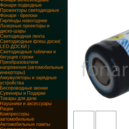
Фонари подводные
Прожекторы светодиодные
Фонари - брелоки
Гирлянды новогодние
Лазерные проекторы и
диско-шары
Светодиодная лента
Светодиодные флеш доски(
LED-ДОСКИ )
Светодиодные таблички и
бегущие строки
Преобразователи
напряжения (автомобильные
инверторы)
Аккумуляторы и зарядные
устройства
Беспроводные звонки
Сувениры и Подарки
Товары для дачи
Наушники и аксессуары
Рации
Компрессоры
автомобильные
Автомобильные лампы