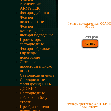
тактические
ARMYTEK
Фонари-дубинки
Фонари
подствольные
Фонарь прожекторный ОСА HL
Фонари
901-T6
велосипедные
Фонари подводные
1 299 руб
Прожекторы
светодиодные
Фонари - брелоки
Гирлянды
новогодние
Лазерные
проекторы и диско-
шары
Светодиодная лента
Светодиодные
флеш доски( LED-
ДОСКИ )
Светодиодные
таблички и бегущие
строки
Фонарь прожектор ХАНТЕР HL
Преобразователи
622 15000W
напряжения