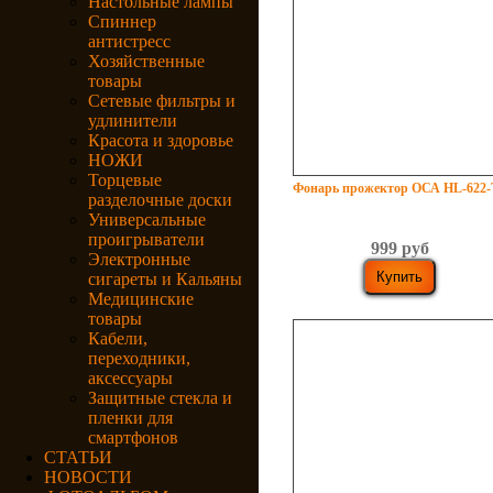
Настольные лампы
Спиннер
антистресс
Хозяйственные
товары
Сетевые фильтры и
удлинители
Красота и здоровье
НОЖИ
Торцевые
Фонарь прожектор ОСА HL-622-
разделочные доски
Универсальные
проигрыватели
999 руб
Электронные
сигареты и Кальяны
Медицинские
товары
Кабели,
переходники,
аксессуары
Защитные стекла и
пленки для
смартфонов
СТАТЬИ
НОВОСТИ