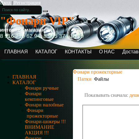
Вход
|
Регистрация
"Фонари VIP"
интернет-магазин
8 916 710 62 94, 8 965 374 16 59
ГЛАВНАЯ
КАТАЛОГ
КОНТАКТЫ
О НАС
Достав
Фонари прожекторные
ГЛАВНАЯ
Папки
Файлы
КАТАЛОГ
Фонари ручные
Фонари
Показывать сначала:
деш
кемпинговые
Фонари налобные
Фонари
прожекторные
Фонари-шокеры !!!
ВНИМАНИЕ
АКЦИЯ !!!
Фонари