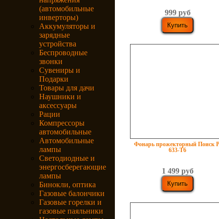
(автомобильные
999 руб
инверторы)
Аккумуляторы и
зарядные
устройства
Беспроводные
звонки
Сувениры и
Подарки
Товары для дачи
Наушники и
аксессуары
Рации
Компрессоры
автомобильные
Автомобильные
Фонарь прожекторный Поиск P
лампы
633-T6
Светодиодные и
энергосберегающие
1 499 руб
лампы
Бинокли, оптика
Газовые балончики
Газовые горелки и
газовые паяльники