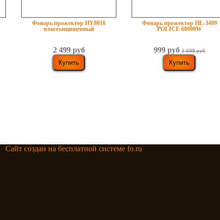
Фонарь прожектор HY8016
Фонарь прожектор HL-3409
влагозащищенный
POLICE 68000W
2 499 руб
999 руб
1 699 руб
Сайт создан на бесплатной системе fo.ru