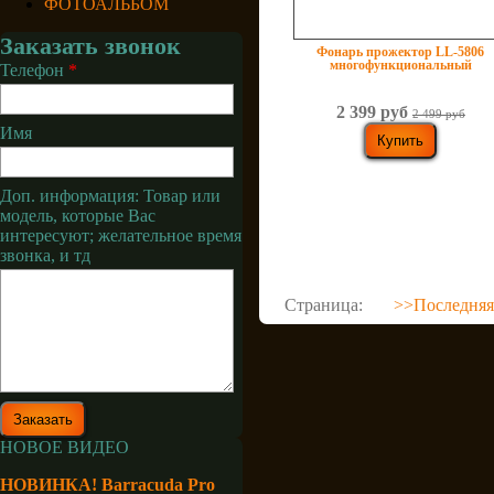
ФОТОАЛЬБОМ
Заказать звонок
Фонарь прожектор LL-5806
многофункциональный
Телефон
*
2 399 руб
2 499 руб
Имя
Доп. информация: Товар или
модель, которые Вас
интересуют; желательное время
звонка, и тд
Страница:
>>
Последняя
НОВОЕ ВИДЕО
НОВИНКА! Barracuda Pro