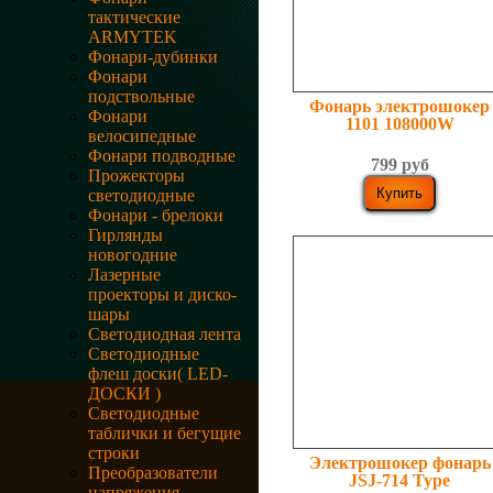
тактические
ARMYTEK
Фонари-дубинки
Фонари
подствольные
Фонарь электрошокер
Фонари
1101 108000W
велосипедные
Фонари подводные
799 руб
Прожекторы
светодиодные
Фонари - брелоки
Гирлянды
новогодние
Лазерные
проекторы и диско-
шары
Светодиодная лента
Светодиодные
флеш доски( LED-
ДОСКИ )
Светодиодные
таблички и бегущие
строки
Электрошокер фонарь
Преобразователи
JSJ-714 Type
напряжения