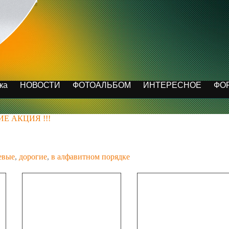
ка
НОВОСТИ
ФОТОАЛЬБОМ
ИНТЕРЕСНОЕ
ФО
ИЕ АКЦИЯ !!!
евые
,
дорогие
,
в алфавитном порядке