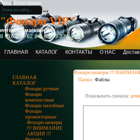
Вход
|
Регистрация
"Фонари VIP"
интернет-магазин
8 916 710 62 94, 8 965 374 16 59
ГЛАВНАЯ
КАТАЛОГ
КОНТАКТЫ
О НАС
Достав
Фонари-шокеры !!! ВНИМАН
ГЛАВНАЯ
Папки
Файлы
КАТАЛОГ
Фонари ручные
Фонари
Показывать сначала:
деш
кемпинговые
Фонари налобные
Фонари
прожекторные
Фонари-шокеры
!!! ВНИМАНИЕ
АКЦИЯ !!!
Фонари