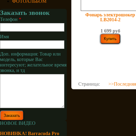
ФОТОАЛЬБОМ
Заказать звонок
Фонарь электрошокер
Телефон
*
LB2014-2
1 699 руб
Имя
Доп. информация: Товар или
модель, которые Вас
интересуют; желательное время
звонка, и тд
Страница:
>>
Последняя
НОВОЕ ВИДЕО
НОВИНКА! Barracuda Pro