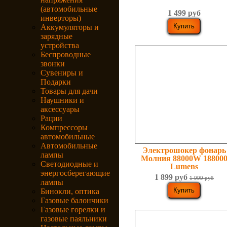
(автомобильные
1 499 руб
инверторы)
Аккумуляторы и
зарядные
устройства
Беспроводные
звонки
Сувениры и
Подарки
Товары для дачи
Наушники и
аксессуары
Рации
Компрессоры
автомобильные
Автомобильные
Электрошокер фонарь
лампы
Молния 88000W 18800
Светодиодные и
Lumens
энергосберегающие
1 899 руб
1 999 руб
лампы
Бинокли, оптика
Газовые балончики
Газовые горелки и
газовые паяльники