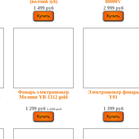
(волчий зуб)
80000V
1 499 руб
2 999 руб
Фонарь электрошокер
Электрошокер фонарь
0
Молния YB-1312 gold
Y01
1 299 руб
1 399 руб
1 599 руб