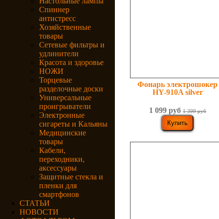
Настольные лампы
Спиннер
антистресс
Хозяйственные
товары
Сетевые фильтры и
удлинители
Красота и здоровье
НОЖИ
Торцевые
Фонарь электрошокер
разделочные доски
HY-910A silver
Универсальные
проигрыватели
1 099 руб
1 399 руб
Электронные
сигареты и Кальяны
Медицинские
товары
Кабели,
переходники,
аксессуары
Защитные стекла и
пленки для
смартфонов
СТАТЬИ
НОВОСТИ