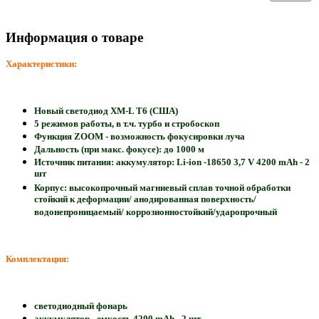
Информация о товаре
Характеристики:
Новый светодиод XM-L T6 (США)
5 режимов работы, в т.ч. турбо и стробоскоп
Функция ZOOM - возможность фокусировки луча
Дальность (при макс. фокусе): до
1000 м
Источник питания: аккумулятор: Li-ion -18650 3,7 V 4200 mAh - 2
шт
Корпус: высокопрочный магниевый сплав точной обработки
стойкий к деформации/ анодированная поверхность/
водонепроницаемый/ коррозионностойкий/ударопрочный
Комплектация:
светодиодный фонарь
аккумулятор - емкость
42
00 mAh - 2 шт