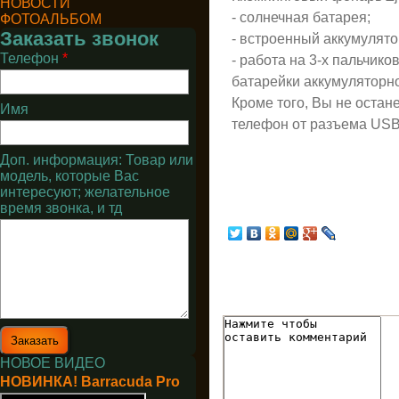
НОВОСТИ
- солнечная батарея;
ФОТОАЛЬБОМ
Заказать звонок
- встроенный аккумулято
Телефон
*
- работа на 3-х пальчик
батарейки аккумуляторно
Кроме того, Вы не остане
Имя
телефон от разъема USB
Доп. информация: Товар или
модель, которые Вас
интересуют; желательное
время звонка, и тд
НОВОЕ ВИДЕО
НОВИНКА! Barracuda Pro