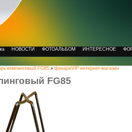
ка
НОВОСТИ
ФОТОАЛЬБОМ
ИНТЕРЕСНОЕ
ФО
рь кемпинговый FG85
»
фонариVIP интернет-магазин
пинговый FG85