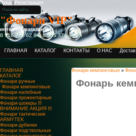
Вход
|
Регистрация
"Фонари VIP"
интернет-магазин
8 916 710 62 94, 8 965 374 16 59
ГЛАВНАЯ
КАТАЛОГ
КОНТАКТЫ
О НАС
Достав
ГЛАВНАЯ
Фонари кемпинговые
»
Фона
КАТАЛОГ
Фонарь кем
Фонари ручные
Фонари кемпинговые
Фонари налобные
Фонари прожекторные
Фонари-шокеры !!!
ВНИМАНИЕ АКЦИЯ !!!
Фонари тактические
ARMYTEK
Фонари-дубинки
Фонари подствольные
Фонари велосипедные