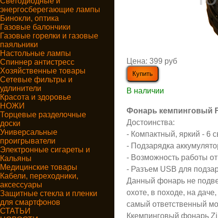
Светодиодные и
энергосберегающие лампы
Бинокли, оптика
Газовые балончики
Газовые горелки и газовые
паяльники
Настольные лампы
Цена:
399 руб
Спиннер антистресс
Хозяйственные товары
Сетевые фильтры и
удлинители
В наличии
Красота и здоровье
НОЖИ
Фонарь кемпинговый 
Торцевые разделочные
Достоинства:
доски
Универсальные
- Компактный, яркий - 6 
проигрыватели
- Подзарядка аккумулятор
Электронные сигареты и
- Возможность работы от
Кальяны
Медицинские товары
- Разъем USB для подза
Кабели, переходники,
Данный фонарь не подве
аксессуары
охоте, в походе, на даче
Защитные стекла и пленки
для смартфонов
самый ответственный мом
СТАТЬИ
Ккемпинговый фонарь Zj 