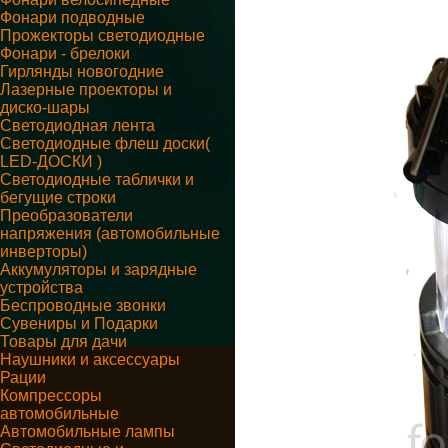
Фонари подводные
Прожекторы светодиодные
Фонари - брелоки
Гирлянды новогодние
Лазерные проекторы и
диско-шары
Светодиодная лента
Светодиодные флеш доски(
LED-ДОСКИ )
Светодиодные таблички и
бегущие строки
Преобразователи
напряжения (автомобильные
инверторы)
Аккумуляторы и зарядные
устройства
Беспроводные звонки
Сувениры и Подарки
Товары для дачи
Наушники и аксессуары
Рации
Компрессоры
автомобильные
Автомобильные лампы