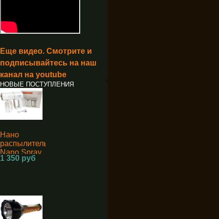
Еще видео. Смотрите и
подписывайтесь на наш
канал на youtube
НОВЫЕ ПОСТУПЛЕНИЯ
Нано
распылитель
Nano Spray
1 350 руб
Machine K5
для
дезинфекции
аккумуляторный