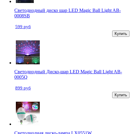
Светодиодный диско шар LED Magic Ball Light AB-
0008SB
599 руб
Купить
Светодиодный Диско-шар LED Magic Ball Light AB-
0005Q
899 руб
Купить
Светодиодная диско-лампа LX0551W