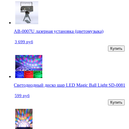
AB-0007U лазерная установка (цветомузыка)
3 699 руб
Купить
Светодиодный диско шар LED Magic Ball Light SD-0081
599 руб
Купить