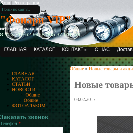
Вход
|
Регистрация
"Фонари VIP"
интернет-магазин
8 916 710 62 94, 8 965 374 16 59
ГЛАВНАЯ
КАТАЛОГ
КОНТАКТЫ
О НАС
Достав
Общие
»
Новые товары и акц
ГЛАВНАЯ
КАТАЛОГ
Новые товар
СТАТЬИ
НОВОСТИ
Общие
03.02.2017
Общие
ФОТОАЛЬБОМ
Заказать звонок
Телефон
*