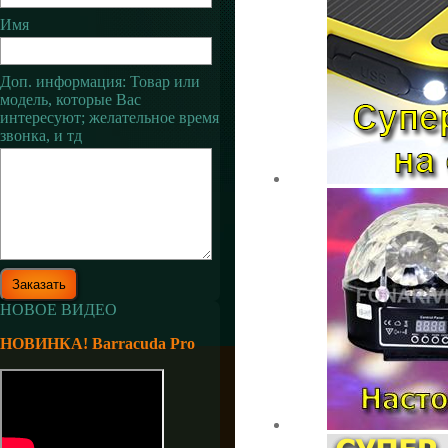
Имя
Доп. информация: Товар или
модель, которые Вас
интересуют; желательное время
звонка, и тд
НОВОЕ ВИДЕО
НОВИНКА! Barracuda Pro