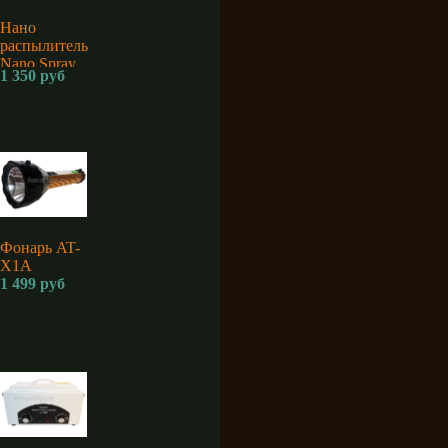
Нано
распылитель
Nano Spray
1 350 руб
Machine K5
для
дезинфекции
аккумуляторный
Фонарь AT-
X1A
1 499 руб