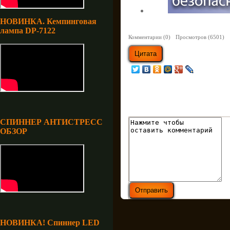
НОВИНКА. Кемпинговая
лампа DP-7122
Комментарии (0)
Просмотров (6501)
СПИННЕР АНТИСТРЕСС
ОБЗОР
НОВИНКА! Спиннер LED