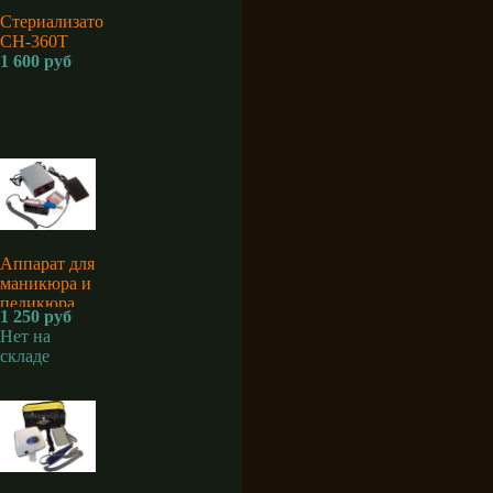
Стериализатор
CH-360T
1 600 руб
Аппарат для
маникюра и
педикюра
1 250 руб
Sina MM-
Нет на
2500
складе