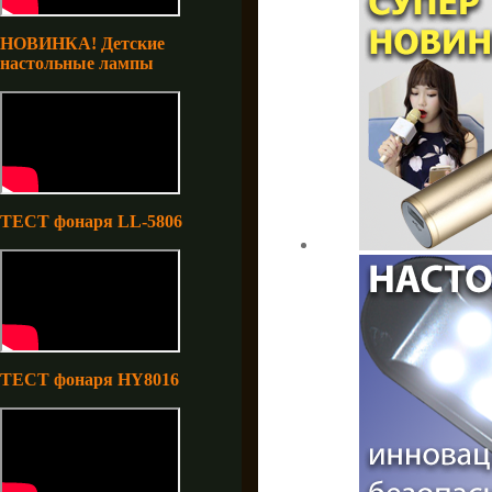
НОВИНКА! Детские
настольные лампы
ТЕСТ фонаря LL-5806
ТЕСТ фонаря HY8016