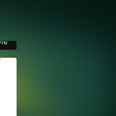
РУМ
P