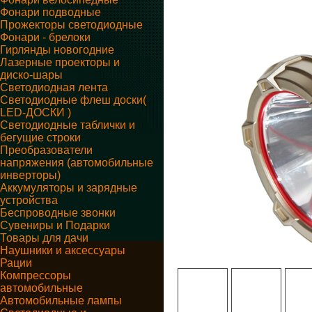
Фонари подводные
Прожекторы светодиодные
Фонари - брелоки
Гирлянды новогодние
Лазерные проекторы и
диско-шары
Светодиодная лента
Светодиодные флеш доски(
LED-ДОСКИ )
Светодиодные таблички и
бегущие строки
Преобразователи
напряжения (автомобильные
инверторы)
Аккумуляторы и зарядные
устройства
Беспроводные звонки
Сувениры и Подарки
Товары для дачи
Наушники и аксессуары
Рации
Компрессоры
автомобильные
Автомобильные лампы