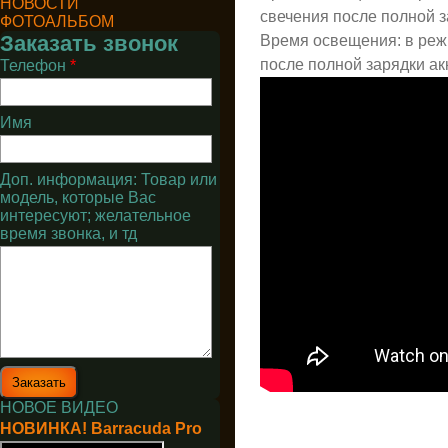
НОВОСТИ
свечения после полной з
ФОТОАЛЬБОМ
Заказать звонок
Время освещения: в реж
после полной зарядки ак
Телефон
*
Имя
Доп. информация: Товар или
модель, которые Вас
интересуют; желательное
время звонка, и тд
НОВОЕ ВИДЕО
НОВИНКА! Barracuda Pro