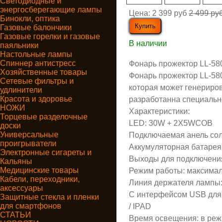
Светодиодные и
энергосберегающие лампы
Цена:
2 399 руб
2 499 ру
Бинокли, оптика
Газовые балончики
Газовые горелки и газовые
В наличии
паяльники
Настольные лампы
Спиннер антистресс
Фонарь прожектор LL-58
Хозяйственные товары
Фонарь прожектор LL-580
Сетевые фильтры и
которая может генериров
удлинители
Красота и здоровье
разработанна специальн
НОЖИ
Характеристики:
Торцевые разделочные
LED: 30W + 2X5WCOB
доски
Универсальные
Подключаемая анель сол
проигрыватели
Аккумуляторная батаре
Электронные сигареты и
Выходы для подключения
Кальяны
Медицинские товары
Режим работы: максималь
Кабели, переходники,
Линия держателя лампы:
аксессуары
С интерфейсом USB для з
Защитные стекла и пленки
для смартфонов
/ IPAD
СТАТЬИ
Время освещения: в реж