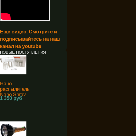
Еще видео. Смотрите и
подписывайтесь на наш
канал на youtube
НОВЫЕ ПОСТУПЛЕНИЯ
Нано
распылитель
Nano Spray
1 350 руб
Machine K5
для
дезинфекции
аккумуляторный