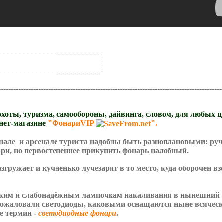
--------------------------
----------------------------------------------------------------
 охоты, туризма, самообороны, дайвинга, словом, для любых 
нет-магазине
"
ФонариVIP
".
але и арсенале туриста надобны быть разноплановыми: ру
ри, но первостепеннее прикупить фонарь налобный.
згружает и кучненько лучезарит в то место, куда оборочен вз
мким и слабонадёжным лампочкам накаливания в нынешний
пожаловали светодиоды, каковыми оснащаются ныне всячес
 термин -
светодиодные фонари
.