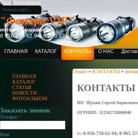
Вход
|
Регистрация
"Фонари VIP"
интернет-магазин
8 916 710 62 94, 8 965 374 16 59
ГЛАВНАЯ
КАТАЛОГ
КОНТАКТЫ
О НАС
Достав
Общие
»
КОНТАКТЫ
»
фонар
ГЛАВНАЯ
КАТАЛОГ
КОНТАКТЫ
СТАТЬИ
НОВОСТИ
ФОТОАЛЬБОМ
ИП Щукин Сергей Борисови
Заказать звонок
ОГРНИП: 312502728400040
Телефон
*
т.: 8-916-710-62-94; 8-965-37
Имя