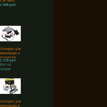
CH-360T
1 600 руб
Аппарат для
маникюра и
педикюра
1 250 руб
Sina MM-
Нет на
2500
складе
Аппарат для
маникюра и