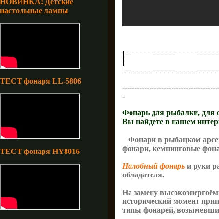
НОВИНКА! Детские
настольные лампы
ТЕСТ фонаря LL-5806
----------------------
-----------------
-
Фонарь для рыбалки
, для
Вы найдете в нашем интер
Фонари в рыбацком арсен
фонари, кемпинговые фона
ТЕСТ фонаря HY8016
Налобный фонар
ь
и руки ра
обладателя.
На замену высокоэнергоё
исторический момент при
типы фонарей, возымевшие