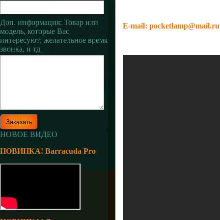
Доп. информация: Товар или
E-mail:
pocketlamp@mail.ru
модель, которые Вас
интересуют; желательное время
звонка, и тд
НОВОЕ ВИДЕО
НОВИНКА! Barracuda Pro