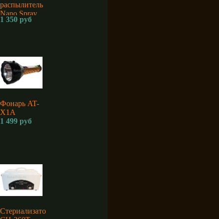
распылитель
Nano Spray
1 350 руб
Machine K5
для
дезинфекции
аккумуляторный
Фонарь AT-
X1A
1 499 руб
Стериализатор