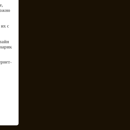
е,
можно
 их с
лайн
онарик
ернет-