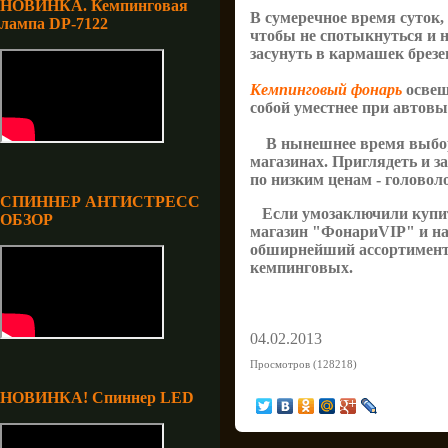
НОВИНКА. Кемпинговая
В сумеречное время суток,
лампа DP-7122
чтобы не спотыкнуться и н
засунуть в кармашек брезе
Кемпинговый фонарь
освещ
собой уместнее при автовы
В нынешнее время выбо
магазинах. Приглядеть и 
по низким ценам - головол
СПИННЕР АНТИСТРЕСС
Если умозаключили куп
ОБЗОР
магазин "ФонариVIP" и на
обширнейший ассортимент
кемпинговых.
04.02.2013
Просмотров (128218)
НОВИНКА! Спиннер LED