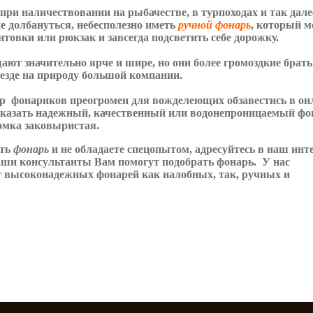
 при наличествовании на рыбачестве, в турпоходах и так дале
е долбануться, небесполезно иметь
ручной фонарь
, который 
нтовки или рюкзак и завсегда подсветить себе дорожку.
ают значительно ярче и шире, но они более громоздкие брать
езде на природу большой компании.
р фонариков
преогромен
для вожделеющих обзавестись
в он
заказать надежный, качественный или водонепроницаемый ф
омка заковыристая.
ить
фонарь
и не обладаете спецопытом, адресуйтесь в наш инт
ши консультанты Вам помогут подобрать фонарь. У нас
 высоконадежных фонарей как налобных, так, ручных и