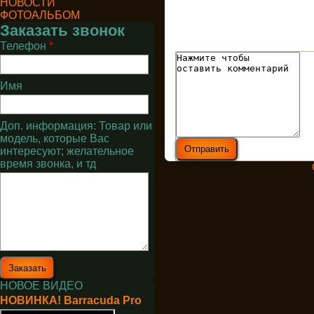
НОВОСТИ
ФОТОАЛЬБОМ
Заказать звонок
Телефон
*
Имя
Доп. информация: Товар или
модель, которые Вас
интересуют; желательное
время звонка, и тд
НОВОЕ ВИДЕО
НОВИНКА! Barracuda Pro