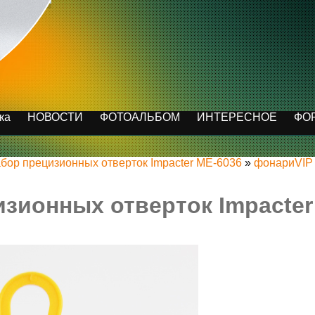
ка
НОВОСТИ
ФОТОАЛЬБОМ
ИНТЕРЕСНОЕ
ФО
бор прецизионных отверток Impacter ME-6036
»
фонариVIP
зионных отверток Impacter