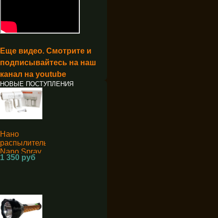
Еще видео. Смотрите и
подписывайтесь на наш
канал на youtube
НОВЫЕ ПОСТУПЛЕНИЯ
Нано
распылитель
Nano Spray
1 350 руб
Machine K5
для
дезинфекции
аккумуляторный