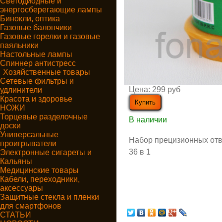
Светодиодные и
энергосберегающие лампы
Бинокли, оптика
Газовые балончики
Газовые горелки и газовые
паяльники
Настольные лампы
Спиннер антистресс
Хозяйственные товары
Сетевые фильтры и
Цена:
299 руб
удлинители
Красота и здоровье
НОЖИ
Торцевые разделочные
В наличии
доски
Универсальные
Набор прецизионных отв
проигрыватели
36 в 1
Электронные сигареты и
Кальяны
Медицинские товары
Кабели, переходники,
аксессуары
Защитные стекла и пленки
для смартфонов
СТАТЬИ