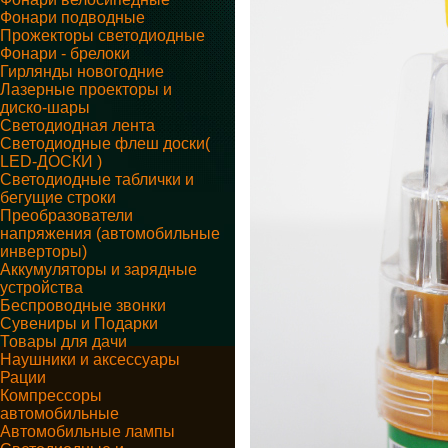
Фонари подводные
Прожекторы светодиодные
Фонари - брелоки
Гирлянды новогодние
Лазерные проекторы и
диско-шары
Светодиодная лента
Светодиодные флеш доски(
LED-ДОСКИ )
Светодиодные таблички и
бегущие строки
Преобразователи
напряжения (автомобильные
инверторы)
Аккумуляторы и зарядные
устройства
Беспроводные звонки
Сувениры и Подарки
Товары для дачи
Наушники и аксессуары
Рации
Компрессоры
автомобильные
Автомобильные лампы