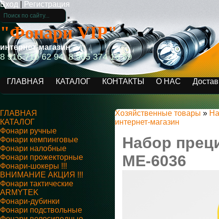
Вход
|
Регистрация
"Фонари VIP"
интернет-магазин
8 916 710 62 94, 8 965 374 16 59
ГЛАВНАЯ
КАТАЛОГ
КОНТАКТЫ
О НАС
Достав
ГЛАВНАЯ
Хозяйственные товары
»
На
КАТАЛОГ
интернет-магазин
Фонари ручные
Набор преци
Фонари кемпинговые
Фонари налобные
ME-6036
Фонари прожекторные
Фонари-шокеры !!!
ВНИМАНИЕ АКЦИЯ !!!
Фонари тактические
ARMYTEK
Фонари-дубинки
Фонари подствольные
Фонари велосипедные