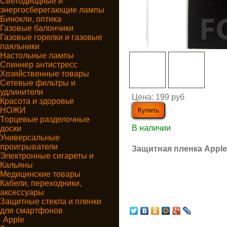
Светодиодные и
энергосберегающие лампы
Бинокли, оптика
Газовые балончики
Газовые горелки и газовые
паяльники
Настольные лампы
Спиннер антистресс
Хозяйственные товары
Сетевые фильтры и
удлинители
Цена:
199 руб
Красота и здоровье
НОЖИ
Торцевые разделочные
В наличии
доски
Универсальные
проигрыватели
Защитная пленка Apple
Электронные сигареты и
Кальяны
Медицинские товары
Кабели, переходники,
аксессуары
Защитные стекла и пленки
для смартфонов
Apple