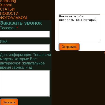
Samsung
Xiaomi
СТАТЬИ
НОВОСТИ
ФОТОАЛЬБОМ
Заказать звонок
Телефон
*
Имя
Доп. информация: Товар или
модель, которые Вас
интересуют; желательное
время звонка, и тд