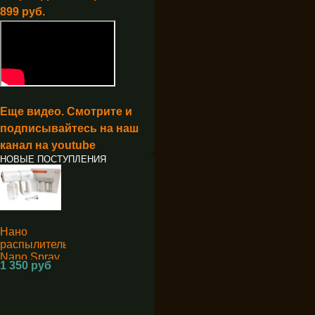
899 руб.
Еще видео. Смотрите и
подписывайтесь на наш
канал на youtube
НОВЫЕ ПОСТУПЛЕНИЯ
Нано
распылитель
Nano Spray
1 350 руб
Machine K5
для
дезинфекции
аккумуляторный