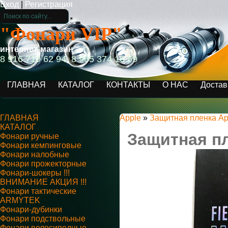
Вход
|
Регистрация
"Фонари VIP"
интернет-магазин
8 916 710 62 94, 8 965 374 16 59
ГЛАВНАЯ
КАТАЛОГ
КОНТАКТЫ
О НАС
Достав
ГЛАВНАЯ
Apple
»
Защитная пленка Ap
КАТАЛОГ
Защитная пл
Фонари ручные
Фонари кемпинговые
Фонари налобные
Фонари прожекторные
Фонари-шокеры !!!
ВНИМАНИЕ АКЦИЯ !!!
Фонари тактические
ARMYTEK
Фонари-дубинки
Фонари подствольные
Фонари велосипедные