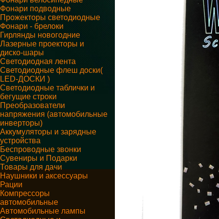
Фонари подводные
Прожекторы светодиодные
Фонари - брелоки
Гирлянды новогодние
Лазерные проекторы и
диско-шары
Светодиодная лента
Светодиодные флеш доски(
LED-ДОСКИ )
Светодиодные таблички и
бегущие строки
Преобразователи
напряжения (автомобильные
инверторы)
Аккумуляторы и зарядные
устройства
Беспроводные звонки
Сувениры и Подарки
Товары для дачи
Наушники и аксессуары
Рации
Компрессоры
автомобильные
Автомобильные лампы