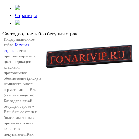
Страницы
Светодиодное табло бегущая строка
Информационное
табло
Бегущая
строка
, легко
программируемая,
цвет индикации
красный,
программное
обеспечение (диск) в
комплекте, класс
герметизации IP-65
(степень защиты).
Благодаря яркой
бегущей строке -
Ваш бизнес станет
более заметным и
привлечет новых
клиентов,
покупателей.Как