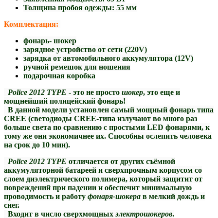
Толщина пробоя одежды:
55 мм
Комплектация:
фонарь- шокер
зарядное устройство от сети (220V)
зарядка от автомобильного аккумулятора (12V)
ручной ремешок для ношения
подарочная коробка
Police 2012 TYPE
- это не просто
шокер
, это еще и
мощнейший полицейский фонарь!
В данной модели установлен самый мощный фонарь типа
CREE (светодиоды CREE-типа излучают во много раз
больше света по сравнению с простыми LED фонарями, к
тому же они экономичнее их. Способны ослепить человека
на срок до 10 мин).
Police 2012 TYPE
отличается от других съёмной
аккумуляторной батареей и сверхпрочным корпусом со
слоем диэлектрического полимера, который защитит от
повреждений при падении и обеспечит минимальную
проводимость и работу
фонаря-шокера
в мелкий дождь и
снег.
Входит в число сверхмощных
электрошокеров
.