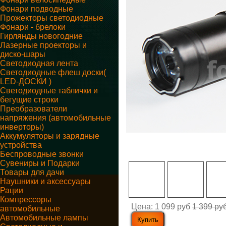
Фонари подводные
Прожекторы светодиодные
Фонари - брелоки
Гирлянды новогодние
Лазерные проекторы и
диско-шары
Светодиодная лента
Светодиодные флеш доски(
LED-ДОСКИ )
Светодиодные таблички и
бегущие строки
Преобразователи
напряжения (автомобильные
инверторы)
Аккумуляторы и зарядные
устройства
Беспроводные звонки
Сувениры и Подарки
Товары для дачи
Наушники и аксессуары
Рации
Компрессоры
Цена:
1 099 руб
1 399 ру
автомобильные
Автомобильные лампы