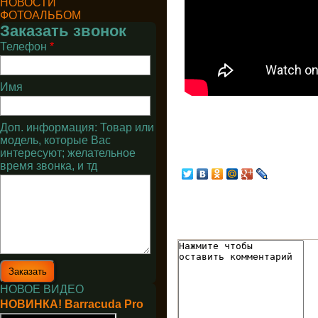
НОВОСТИ
ФОТОАЛЬБОМ
Заказать звонок
Телефон
*
Имя
Доп. информация: Товар или
модель, которые Вас
интересуют; желательное
время звонка, и тд
НОВОЕ ВИДЕО
НОВИНКА! Barracuda Pro