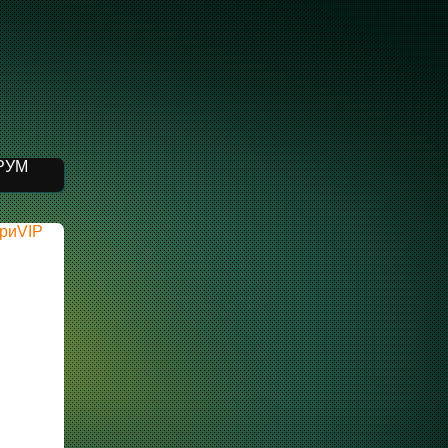
РУМ
риVIP