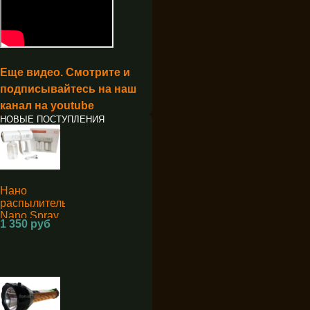
Еще видео. Смотрите и
подписывайтесь на наш
канал на youtube
НОВЫЕ ПОСТУПЛЕНИЯ
Нано
распылитель
Nano Spray
1 350 руб
Machine K5
для
дезинфекции
аккумуляторный