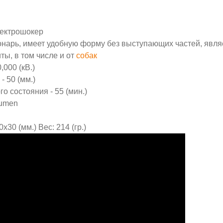
лектрошокер
онарь, имеет удобную форму без выступающих частей, явля
ы, в том числе и от
собак
000 (кВ.)
 50 (мм.)
о состояния - 55 (мин.)
Lumen
30 (мм.) Вес: 214 (гр.)