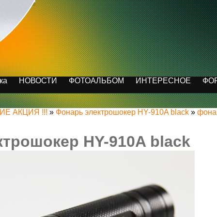
ка
НОВОСТИ
ФОТОАЛЬБОМ
ИНТЕРЕСНОЕ
ФО
ИЕ АКЦИЯ !!!
»
Фонарь электрошокер HY-910A black
»
фона
трошокер HY-910A black