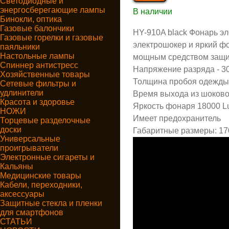
Светодиодные и
энергосберегающие лампы
В наличии
Бинокли, оптика
Газовые балончики
HY-910A black Фонарь э
Газовые горелки и газовые
электрошокер и яркий ф
паяльники
Настольные лампы
мощным средством защит
Спиннер антистресс
Напряжение разряда - 30,
Хозяйственные товары
Толщина пробоя одежды -
Сетевые фильтры и
удлинители
Время выхода из шоковог
Красота и здоровье
Яркость фонаря 18000 
НОЖИ
Имеет предохранитель
Торцевые разделочные
доски
Габаритные размеры: 170х
Универсальные
проигрыватели
Электронные сигареты и
Кальяны
Медицинские товары
Кабели, переходники,
аксессуары
Защитные стекла и пленки
для смартфонов
СТАТЬИ