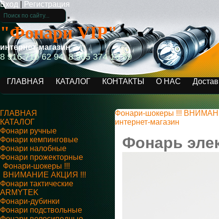
Вход
|
Регистрация
"Фонари VIP"
интернет-магазин
8 916 710 62 94, 8 965 374 16 59
ГЛАВНАЯ
КАТАЛОГ
КОНТАКТЫ
О НАС
Достав
ГЛАВНАЯ
Фонари-шокеры !!! ВНИМАН
КАТАЛОГ
интернет-магазин
Фонари ручные
Фонарь элек
Фонари кемпинговые
Фонари налобные
Фонари прожекторные
Фонари-шокеры !!!
ВНИМАНИЕ АКЦИЯ !!!
Фонари тактические
ARMYTEK
Фонари-дубинки
Фонари подствольные
Фонари велосипедные