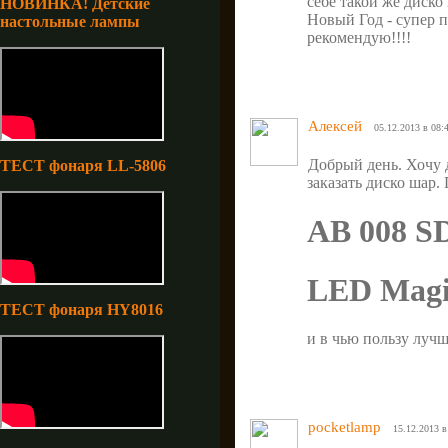
себе такой же диско
НОВИНКА! Детские
Новый Год - супер 
настольные лампы
рекомендую!!!!
Алексей
05.12.2013 в 08:
Добрый день. Хочу 
ТЕСТ фонаря LL-5806
заказать диско шар
AB 008 SD
LED Magic
ТЕСТ фонаря HY8016
и в чью пользу лучш
pocketlamp
15.12.2013 в