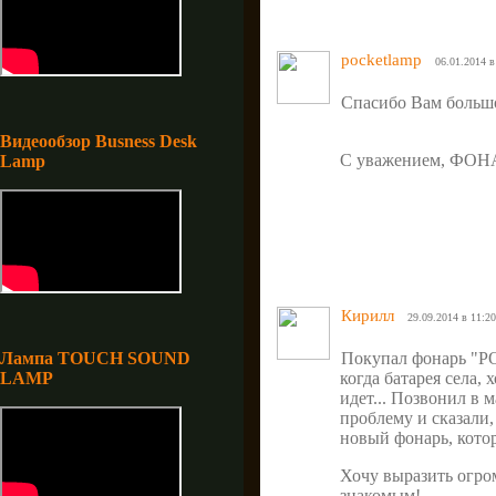
pocketlamp
06.01.2014 в
Спасибо Вам большо
Видеообзор Busness Desk
С уважением, ФО
Lamp
Кирилл
29.09.2014 в 11:20
Лампа TOUCH SOUND
Покупал фонарь "PO
LAMP
когда батарея села,
идет... Позвонил в 
проблему и сказали,
новый фонарь, кото
Хочу выразить огро
знакомым!