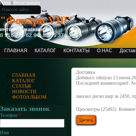
Вход
|
Регистрация
"Фонари VIP"
интернет-магазин
8 916 710 62 94, 8 965 374 16 59
ГЛАВНАЯ
КАТАЛОГ
КОНТАКТЫ
О НАС
Достав
Доставка
ГЛАВНАЯ
Добавил: nikityan 13 июня 2
КАТАЛОГ
Последний комментарий: Ан
СТАТЬИ
НОВОСТИ
заказал диско шар за 2450, 
ФОТОАЛЬБОМ
Заказать звонок
Просмотры (25492) Коммен
Телефон
*
Имя