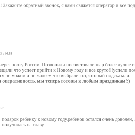
 Закажите обратный звонок, с вами свяжется оператор и все по
3 в 05:55
 через почту России. Позвонили посоветовали шар более лучше и
ещали что успеет прийти к Новому году и все круто!!!успели по
ся не можем и не жалеем что выбрали тот,который подсказали.
а оперативность, мы теперь готовы к любым праздникам!:)
:57
 подарок ребенку к новому году,ребенок остался очень доволен, 
 получилась на славу