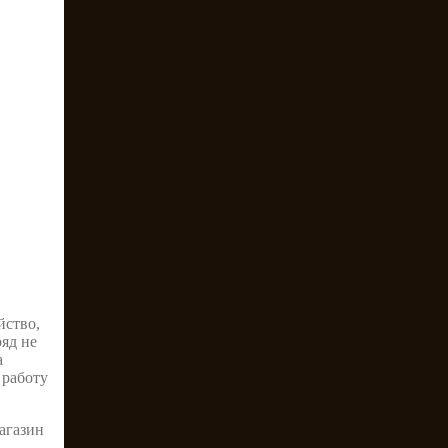
йство,
ряд не
а
 работу
агазин