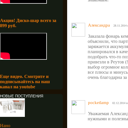
Акция! Диско-шар всего за
Александра
899 руб.
28.11.2014 
Заказала фонарь кем
объяснили, что парт
заряжается аккумуля
планировался в каче
подобрать что-то по
привезли в Реутов (
выбор огромное кол
все плюсы и минусы
Еще видео. Смотрите и
очень благодарна за
подписывайтесь на наш
канал на youtube
НОВЫЕ ПОСТУПЛЕНИЯ
pocketlamp
02.12.2014 в
Уважаемая Александ
нужными и полезны
Нано