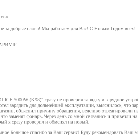
 19:58
е за добрые слова! Мы работаем для Вас! С Новым Годом всех!
НАРИVIP
LICE 5000W (K98)" сразу не проверил зарядку и зарядное устро
 хотел зарядить для дольнейшей эксплуатации, выяснилось, что за
магазин, объяснил причину обращения, вежливо отреагировали н
 что заменят фонарь. Через день со мной связались и привезли на
рый я сразу проверил и обменял на новый.
мное Большое спасибо за Ваш сервис! Буду рекомендовать Ваш м