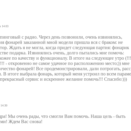
в 14:03
пинговый с радио. Через день позвонили, очень извинялись,
ия фонарей заказанной мной модели пришла вся с браком: не
тор. Ждать я не могла, когда придет следующая партия: фонарик
стве подарка. Извинялись очень, долго пытались мне помочь:
хожее по качеству и функционалу. В итоге на следующее утро (!!!
!!!! - откровенно не самое удачное по расположению место;)) мне
ичество фонарей! Все продемонстрировали, дали потрогать, расс
. В итоге выбрала фонарь, который меня устроил по всем параме
 прекрасный сервис и искреннее желание помочь!!! Спасибо:)))
 14:30
ра! Мы очень рады, что смогли Вам помочь. Наша цель - быть
ми! Ждем Вас снова!