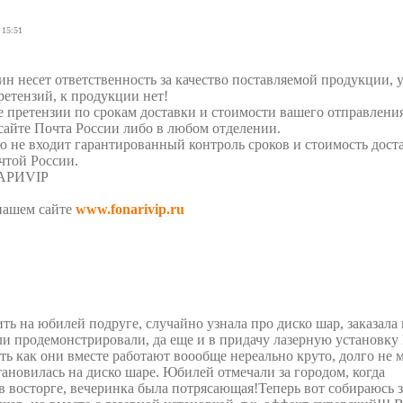
 15:51
!
н несет ответственность за качество поставляемой продукции, у
ретензий, к продукции нет!
е претензии по срокам доставки и стоимости вашего отправлени
 сайте Почта России либо в любом отделении.
 не входит гарантированный контроль сроков и стоимость дост
чтой России.
НАРИVIP
нашем сайте
www.fonarivip.ru
ить на юбилей подруге, случайно узнала про диско шар, заказала
и продемонстрировали, да еще и в придачу лазерную установку
ть как они вместе работают воообще нереально круто, долго не 
тановилась на диско шаре. Юбилей отмечали за городом, когда
 восторге, вечеринка была потрясающая!Теперь вот собираюсь з