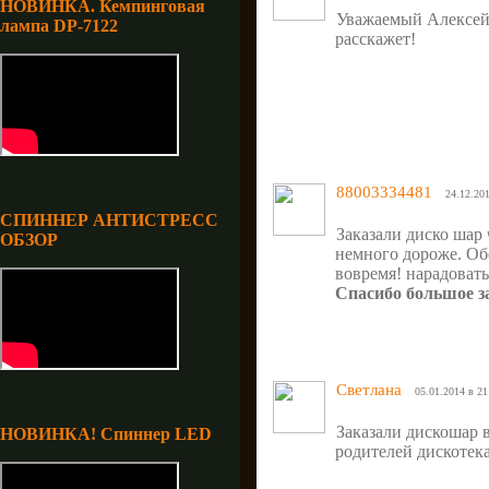
НОВИНКА. Кемпинговая
Уважаемый Алексей!
лампа DP-7122
расскажет!
88003334481
24.12.201
СПИННЕР АНТИСТРЕСС
Заказали диско шар
ОБЗОР
немного дороже. Об
вовремя! нарадовать
Спасибо большое з
Светлана
05.01.2014 в 21
Заказали дискошар в
НОВИНКА! Спиннер LED
родителей дискотека