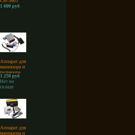
CH-360T
1 600 руб
Аппарат для
маникюра и
педикюра
1 250 руб
Sina MM-
Нет на
2500
складе
Аппарат для
маникюра и