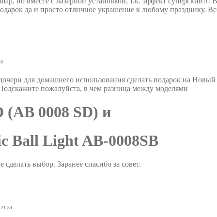
 шар, но вместе с лазерной установкой, т.к. эффект суперский!!! 
подарок да и просто отличное украшение к любому празднику. В
48
дочери для домашнего использования сделать подарок на Новый 
. Подскажите пожалуйста, в чем разница между моделями
 (AB 0008 SD) и
 Ball Light AB-0008SB
е сделать выбор. Заранее спасибо за совет.
 21:54