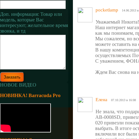
pocketlamp
14.06.2013 в
Доп. информация: Товар или
модель, которые Вас
Уважаемый Никита
интересуют; желательное время
Наш интернет магази
звонка, и тд
как мы понимаем, п
Мы сожалеем, но вс
можете оставить на
В нашу компетенцию
осуществляемых По
С уважением, ФО
Ждем Вас снова на 
НОВОЕ ВИДЕО
НОВИНКА! Barracuda Pro
Елена
07.10.2013 в 16:08
Не знала, что подар
AB-0008SD, привезл
020 привезли показа
выбрать. В итоге ос
включили все были в