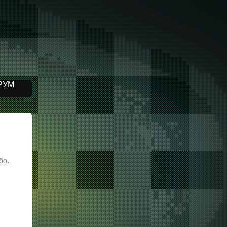
РУМ
бо.