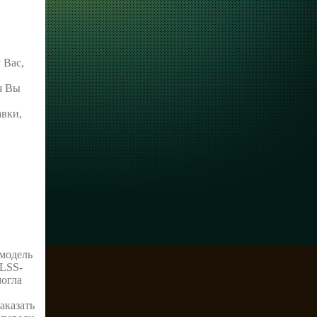
 Вас,
я Вы
авки,
 модель
 LSS-
могла
аказать