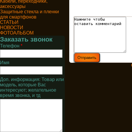
Кабели, переходники,
аксессуары
Защитные стекла и пленки
для смартфонов
СТАТЬИ
НОВОСТИ
ФОТОАЛЬБОМ
Заказать звонок
Телефон
*
Имя
Доп. информация: Товар или
модель, которые Вас
интересуют; желательное
время звонка, и тд