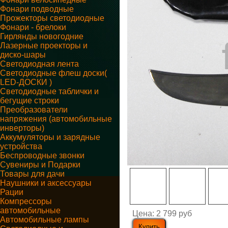
Фонари подводные
Прожекторы светодиодные
Фонари - брелоки
Гирлянды новогодние
Лазерные проекторы и
диско-шары
Светодиодная лента
Светодиодные флеш доски(
LED-ДОСКИ )
Светодиодные таблички и
бегущие строки
Преобразователи
напряжения (автомобильные
инверторы)
Аккумуляторы и зарядные
устройства
Беспроводные звонки
Сувениры и Подарки
Товары для дачи
Наушники и аксессуары
Рации
Компрессоры
автомобильные
Цена:
2 799 руб
Автомобильные лампы