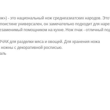
ож»
)
- это национальный нож среднеазиатских народов.
Этот
поистине универсален, он замечательно подходит для наре
езаменимый помощником на кухне. Нож пчак - отличный по
ПЧАК для разделки мяса и овощей. Для хранения ножа
ножны с декоративной росписью.
таль