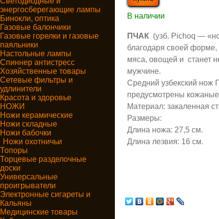
Светодиодные и
энергосберегающие лампы
В наличии
Бинокли, оптика
Газовые балончики
Газовые горелки и газовые
ПЧАК
(
узб.
Pichoq — «н
паяльники
благодаря своей форме, 
Настольные лампы
мяса, овощей и
станет н
Спиннер антистресс
Хозяйственные товары
мужчине.
Сетевые фильтры и
Средний узбекский нож 
удлинители
предусмотрены кожаные 
Красота и здоровье
НОЖИ
Материал: закаленная с
Ножи керамические
Размеры:
Ножи складные
Длина ножа: 27,5 см.
Ножи бабочки
Ножи охотничьи
Длина лезвия: 16 см.
Топоры
Торцевые разделочные
доски
Универсальные
проигрыватели
Электронные сигареты и
Кальяны
Медицинские товары