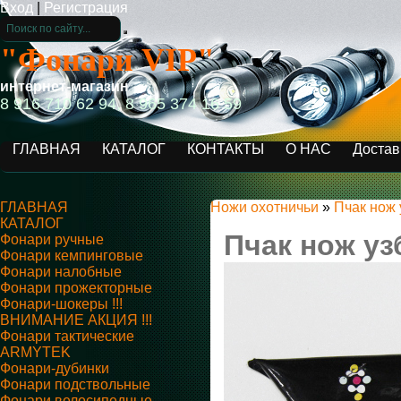
Вход
|
Регистрация
"Фонари VIP"
интернет-магазин
8 916 710 62 94, 8 965 374 16 59
ГЛАВНАЯ
КАТАЛОГ
КОНТАКТЫ
О НАС
Достав
ГЛАВНАЯ
Ножи охотничьи
»
Пчак нож 
КАТАЛОГ
Пчак нож уз
Фонари ручные
Фонари кемпинговые
Фонари налобные
Фонари прожекторные
Фонари-шокеры !!!
ВНИМАНИЕ АКЦИЯ !!!
Фонари тактические
ARMYTEK
Фонари-дубинки
Фонари подствольные
Фонари велосипедные