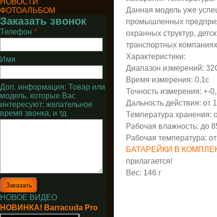
НОВОСТИ
Данная модель уже успе
ФОТОАЛЬБОМ
Заказать звонок
промышленных предприят
Телефон
*
охранных структур, детс
транспортных компаниях,
Характеристики:
Имя
Диапазон измерений: 32
Время измерения: 0,1с
Доп. информация: Товар или
Точность измерения: +-0
модель, которые Вас
Дальность действия: от 1
интересуют; желательное
время звонка, и тд
Температура хранения: о
Рабочая влажность: до 
Рабочая температура: о
БАТАРЕЙКИ В КОМПЛЕК
прилагается!
Вес: 146 г
НОВОЕ ВИДЕО
НОВИНКА! Barracuda Pro