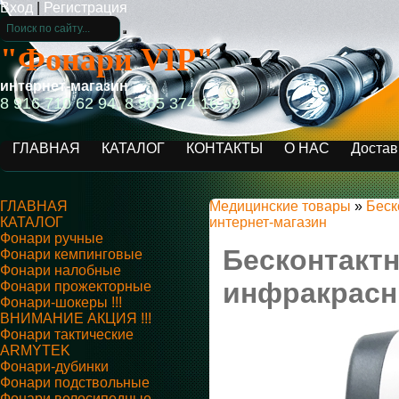
Вход
|
Регистрация
"Фонари VIP"
интернет-магазин
8 916 710 62 94, 8 965 374 16 59
ГЛАВНАЯ
КАТАЛОГ
КОНТАКТЫ
О НАС
Достав
ГЛАВНАЯ
Медицинские товары
»
Беск
КАТАЛОГ
интернет-магазин
Фонари ручные
Бесконтакт
Фонари кемпинговые
Фонари налобные
инфракрас
Фонари прожекторные
Фонари-шокеры !!!
ВНИМАНИЕ АКЦИЯ !!!
Фонари тактические
ARMYTEK
Фонари-дубинки
Фонари подствольные
Фонари велосипедные