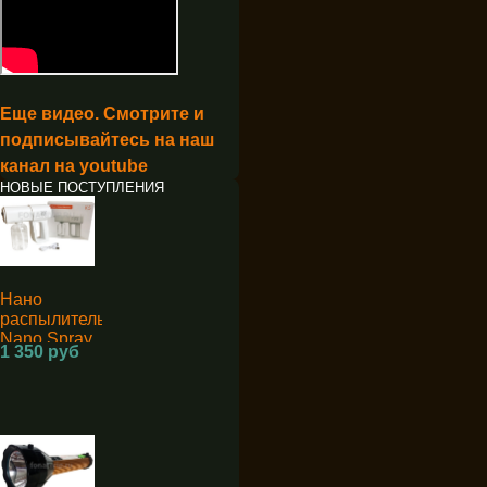
Еще видео. Смотрите и
подписывайтесь на наш
канал на youtube
НОВЫЕ ПОСТУПЛЕНИЯ
Нано
распылитель
Nano Spray
1 350 руб
Machine K5
для
дезинфекции
аккумуляторный