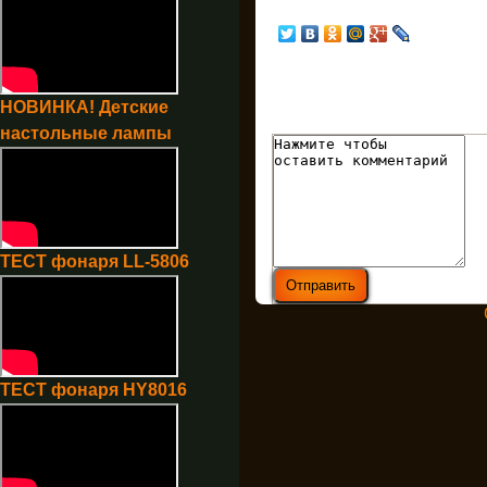
НОВИНКА! Детские
настольные лампы
ТЕСТ фонаря LL-5806
ТЕСТ фонаря HY8016