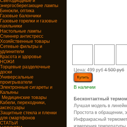
Светодиодные и
энергосберегающие лампы
Бинокли, оптика
Газовые балончики
Газовые горелки и газовые
паяльники
Настольные лампы
Спиннер антистресс
Хозяйственные товары
Сетевые фильтры и
удлинители
Красота и здоровье
НОЖИ
Торцевые разделочные
Цена:
499 руб
4 500 руб
доски
Универсальные
проигрыватели
Электронные сигареты и
В наличии
Кальяны
Медицинские товары
Бесконтактный термо
Кабели, переходники,
Лучшая модель в линейк
аксессуары
Простота в обращении, э
Защитные стекла и пленки
для смартфонов
Инфракрасный термометр
СТАТЬИ
измерения температуры в