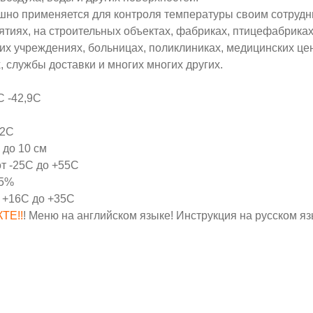
шно применяется для контроля температуры своим сотрудн
иях, на строительных объектах, фабриках, птицефабриках
ких учреждениях, больницах, поликлиниках, медицинских це
 службы доставки и многих многих других.
С -42,9С
,2С
 до 10 см
т -25С до +55С
85%
т +16С до +35С
ТЕ!!
! Меню на английском языке! Инструкция на русском я