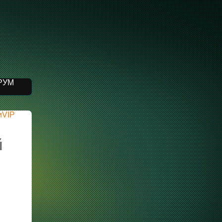
РУМ
иVIP
й