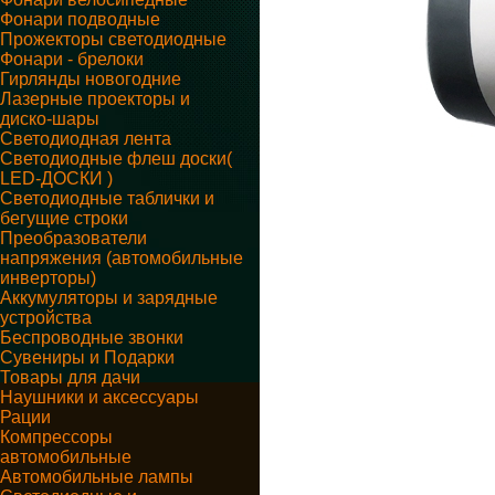
Фонари подводные
Прожекторы светодиодные
Фонари - брелоки
Гирлянды новогодние
Лазерные проекторы и
диско-шары
Светодиодная лента
Светодиодные флеш доски(
LED-ДОСКИ )
Светодиодные таблички и
бегущие строки
Преобразователи
напряжения (автомобильные
инверторы)
Аккумуляторы и зарядные
устройства
Беспроводные звонки
Сувениры и Подарки
Товары для дачи
Наушники и аксессуары
Рации
Компрессоры
автомобильные
Автомобильные лампы