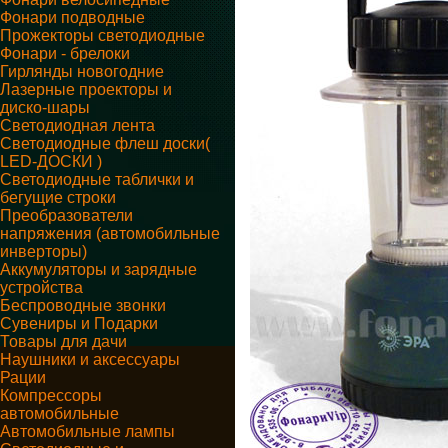
Фонари подводные
Прожекторы светодиодные
Фонари - брелоки
Гирлянды новогодние
Лазерные проекторы и
диско-шары
Светодиодная лента
Светодиодные флеш доски(
LED-ДОСКИ )
Светодиодные таблички и
бегущие строки
Преобразователи
напряжения (автомобильные
инверторы)
Аккумуляторы и зарядные
устройства
Беспроводные звонки
Сувениры и Подарки
Товары для дачи
Наушники и аксессуары
Рации
Компрессоры
автомобильные
Автомобильные лампы