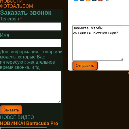
НОВОСТИ
ФОТОАЛЬБОМ
Заказать звонок
Телефон
*
Имя
Доп. информация: Товар или
модель, которые Вас
интересуют; желательное
время звонка, и тд
НОВОЕ ВИДЕО
НОВИНКА! Barracuda Pro