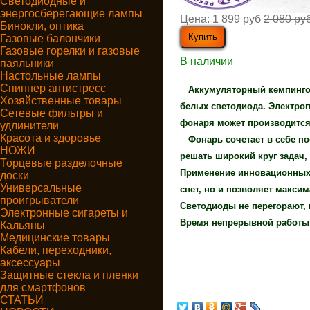
Светодиодные и
энергосберегающие лампы
Цена:
1 899 руб
2 080 ру
Бинокли, оптика
Газовые балончики
Газовые горелки и газовые
В наличии
паяльники
Настольные лампы
Спиннер антистресс
Аккумуляторный кемпинговы
Хозяйственные товары
белых светодиода. Электроп
Сетевые фильтры и
фонаря может производится к
удлинители
Красота и здоровье
Фонарь сочетает в себе по
НОЖИ
решать широкий круг задач,
Торцевые разделочные
Применение инновационных 
доски
Универсальные
свет, но и позволяет макси
проигрыватели
Светодиоды не перегорают, 
Электронные сигареты и
Время непрерывной работы 
Кальяны
Медицинские товары
Кабели, переходники,
аксессуары
Защитные стекла и пленки
для смартфонов
СТАТЬИ