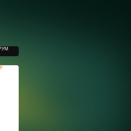
РУМ
IP