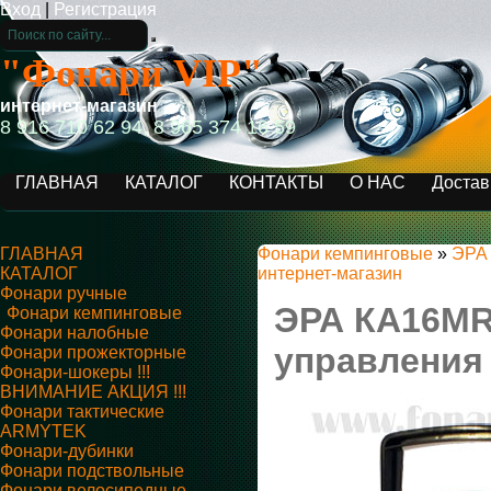
Вход
|
Регистрация
"Фонари VIP"
интернет-магазин
8 916 710 62 94, 8 965 374 16 59
ГЛАВНАЯ
КАТАЛОГ
КОНТАКТЫ
О НАС
Достав
ГЛАВНАЯ
Фонари кемпинговые
»
ЭРА 
КАТАЛОГ
интернет-магазин
Фонари ручные
ЭРА КА16MR
Фонари кемпинговые
Фонари налобные
управления
Фонари прожекторные
Фонари-шокеры !!!
ВНИМАНИЕ АКЦИЯ !!!
Фонари тактические
ARMYTEK
Фонари-дубинки
Фонари подствольные
Фонари велосипедные