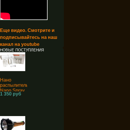
Еще видео. Смотрите и
подписывайтесь на наш
канал на youtube
НОВЫЕ ПОСТУПЛЕНИЯ
Нано
распылитель
Nano Spray
1 350 руб
Machine K5
для
дезинфекции
аккумуляторный