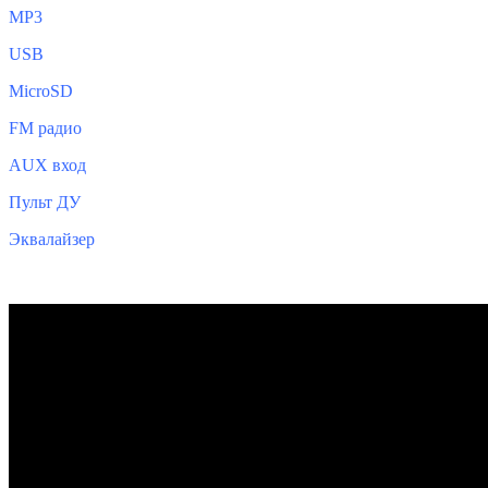
MP3
USB
MicroSD
FM радио
AUX вход
Пульт ДУ
Эквалайзер